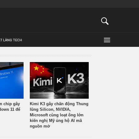
ẬT LÀNG TECH
n chip gây
Kimi K3 gây chấn động Thung
ndows 11 để
lũng Silicon, NVIDIA,
Microsoft cùng loạt ông lớn
kiến nghị Mỹ ủng hộ AI mã
nguồn mở