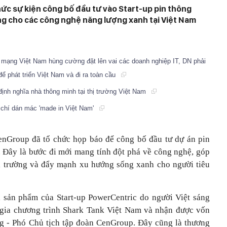
c sự kiện công bố đầu tư vào Start-up pin thông
 cho các công nghệ năng lượng xanh tại Việt Nam
ạng Việt Nam hùng cường đặt lên vai các doanh nghiệp IT, DN phải
ể phát triển Việt Nam và đi ra toàn cầu
định nghĩa nhà thông minh tại thị trường Việt Nam
chí dán mác 'made in Việt Nam'
enGroup đã tổ chức họp báo để công bố đầu tư dự án pin
 Đây là bước đi mới mang tính đột phá về công nghệ, góp
i trường và đẩy mạnh xu hướng sống xanh cho người tiêu
 sản phẩm của Start-up PowerCentric do người Việt sáng
m gia chương trình Shark Tank Việt Nam và nhận được vốn
g - Phó Chủ tịch tập đoàn CenGroup. Đây cũng là thương