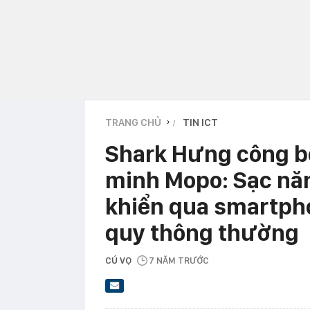
TRANG CHỦ
TIN ICT
›
Shark Hưng công bố
minh Mopo: Sạc năn
khiển qua smartpho
quy thông thường
CÚ VỌ
7 NĂM TRƯỚC