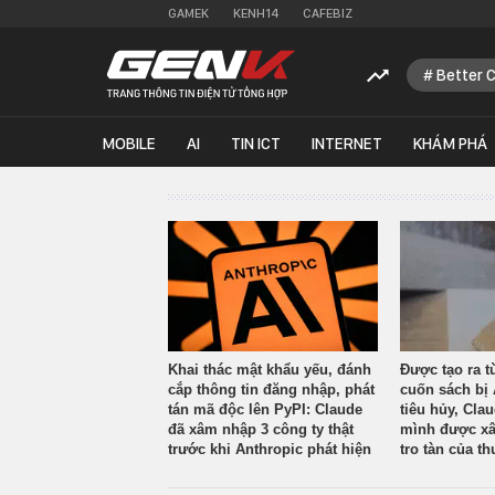
GAMEK
KENH14
CAFEBIZ
Better 
MOBILE
AI
TIN ICT
INTERNET
KHÁM PHÁ
Khai thác mật khẩu yếu, đánh
Được tạo ra t
cắp thông tin đăng nhập, phát
cuốn sách bị 
tán mã độc lên PyPI: Claude
tiêu hủy, Cla
đã xâm nhập 3 công ty thật
mình được xâ
trước khi Anthropic phát hiện
tro tàn của th