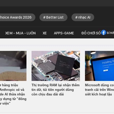
Choice Awards 2026
Better List
nhạc AI
XEM - MUA - LUÔN
XE
APPS-GAME
ĐỒ CHƠI SỐ
BÍ M
ừ hàng triệu
Thị trường RAM lại nhận thêm
Microsoft dùng co
Anthropic xé và
tin dữ, túi tiền người dùng
tranh cãi trên Wi
ude AI thừa nhận
còn chịu đau dài dài
siết kích hoạt lậu
y dựng từ "đống
ư viện"