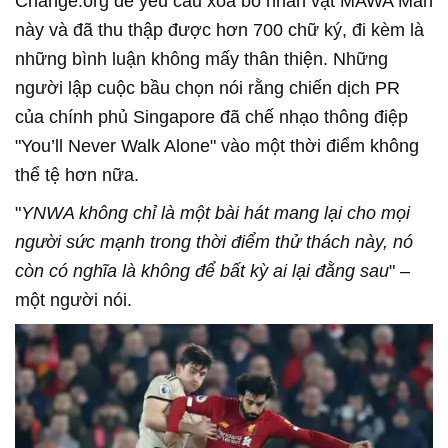
Change.org để yêu cầu xóa bỏ nhân vật MAWA Man
này và đã thu thập được hơn 700 chữ ký, đi kèm là
những bình luận không mấy thân thiện. Những
người lập cuộc bầu chọn nói rằng chiến dịch PR
của chính phủ Singapore đã chế nhạo thông điệp
"You’ll Never Walk Alone" vào một thời điểm không
thể tệ hơn nữa.
"
YNWA không chỉ là một bài hát mang lại cho mọi
người sức mạnh trong thời điểm thử thách này, nó
còn có nghĩa là không để bất kỳ ai lại đằng sau
" –
một người nói.