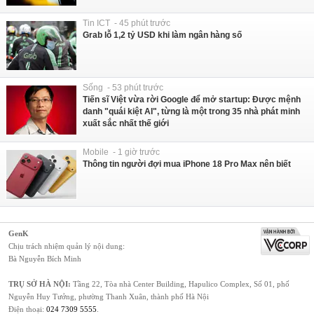
Tin ICT - 45 phút trước
Grab lỗ 1,2 tỷ USD khi làm ngân hàng số
Sống - 53 phút trước
Tiến sĩ Việt vừa rời Google để mở startup: Được mệnh
danh "quái kiệt AI", từng là một trong 35 nhà phát minh
xuất sắc nhất thế giới
Mobile - 1 giờ trước
Thông tin người đợi mua iPhone 18 Pro Max nên biết
GenK
Chịu trách nhiệm quản lý nội dung:
Bà Nguyễn Bích Minh
TRỤ SỞ HÀ NỘI:
Tầng 22, Tòa nhà Center Building, Hapulico Complex, Số 01, phố
Nguyễn Huy Tưởng, phường Thanh Xuân, thành phố Hà Nội
Điện thoại:
024 7309 5555
.