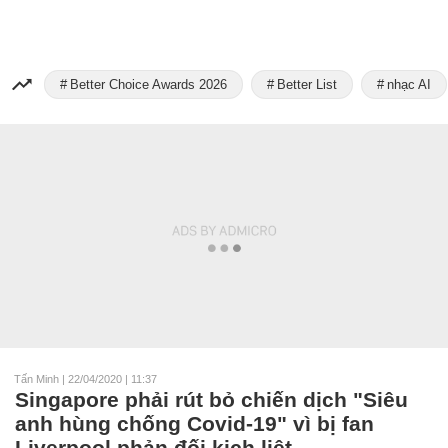
Better Choice Awards 2026
Better List
nhạc AI
Tấn Minh
|
22/04/2020 | 11:37
Singapore phải rút bỏ chiến dịch "Siêu
anh hùng chống Covid-19" vì bị fan
Liverpool phản đối kịch liệt