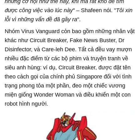
những cơ hội như thế này, khi mà rất khó để tìm
được công việc vào lúc này
" – Shafeen nói. "
Tôi xin
lỗi vì những vấn đề đã gây ra
".
Nhóm Virus Vanguard còn bao gồm những nhân vật
khác như Circuit Breaker, Fake News Buster, Dr
Disinfector, và Care-leh Dee. Tất cả đều vay mượn
nhiều đặc điểm từ các bộ phim và truyện tranh về
siêu anh hùng: ví dụ, Circuit Breaker, được đặt tên
theo cách gọi của chính phủ Singapore đối với tình
trạng phong tỏa một phần, đeo một chiếc vương
miện giống Wonder Woman và điều khiển một con
robot hình người.