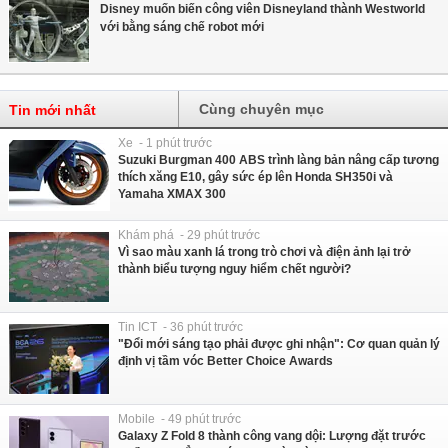
Disney muốn biến công viên Disneyland thành Westworld
với bằng sáng chế robot mới
Cùng chuyên mục
Tin mới nhất
Xe - 1 phút trước
Suzuki Burgman 400 ABS trình làng bản nâng cấp tương
thích xăng E10, gây sức ép lên Honda SH350i và
Yamaha XMAX 300
Khám phá - 29 phút trước
Vì sao màu xanh lá trong trò chơi và điện ảnh lại trở
thành biểu tượng nguy hiểm chết người?
Tin ICT - 36 phút trước
"Đổi mới sáng tạo phải được ghi nhận": Cơ quan quản lý
định vị tầm vóc Better Choice Awards
Mobile - 49 phút trước
Galaxy Z Fold 8 thành công vang dội: Lượng đặt trước