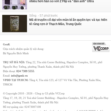
nhiều hơn hẳn so với Z Flip và "đàn anh" Ultra
Sống - 57 phút trước
Mã di truyền cổ đại vén màn bí ẩn quyền lực và tục hiến
tế rùng rợn ở Thạch Mão, Trung Quốc
GenK
Chịu trách nhiệm quản lý nội dung:
Bà Nguyễn Bích Minh
TRỤ SỞ HÀ NỘI:
Tầng 22, Tòa nhà Center Building, Hapulico Complex, Số 01, phố
Nguyễn Huy Tưởng, phường Thanh Xuân, thành phố Hà Nội
Điện thoại:
024 7309 5555
.
Email:
info@genk.vn
VPĐD TẠI TP.HCM:
Tầng 4, Tòa nhà 123, số 127 Võ Văn Tần, Phường Xuân Hòa,
TPHCM
© Copyright 2010 - 2026 - Công ty Cổ phần VCCorp
Tầng 17, 19, 20, 21 Toà nhà Center Building - Hapulico Complex, Số 01, phố Nguyễn Huy
Tưởng, phường Thanh Xuân, thành phố Hà Nội
Hỗ trợ quảng cáo:
02473007108