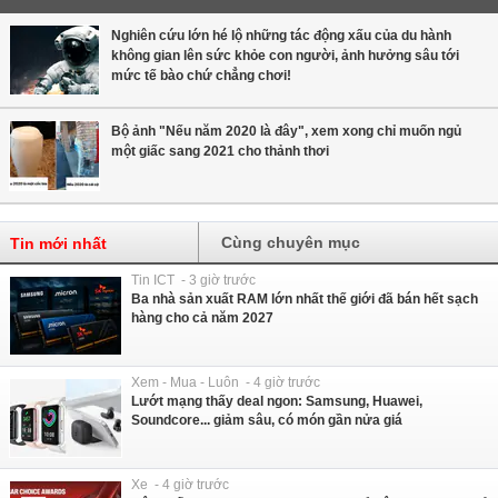
Nghiên cứu lớn hé lộ những tác động xấu của du hành
không gian lên sức khỏe con người, ảnh hưởng sâu tới
mức tế bào chứ chẳng chơi!
Bộ ảnh "Nếu năm 2020 là đây", xem xong chỉ muốn ngủ
một giấc sang 2021 cho thảnh thơi
Cùng chuyên mục
Tin mới nhất
Tin ICT - 3 giờ trước
Ba nhà sản xuất RAM lớn nhất thế giới đã bán hết sạch
hàng cho cả năm 2027
Xem - Mua - Luôn - 4 giờ trước
Lướt mạng thấy deal ngon: Samsung, Huawei,
Soundcore... giảm sâu, có món gần nửa giá
Xe - 4 giờ trước