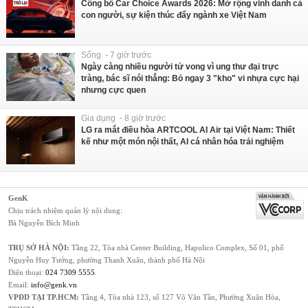
Công bố Car Choice Awards 2026: Mở rộng vinh danh cả
con người, sự kiện thúc đẩy ngành xe Việt Nam
Sống - 7 giờ trước
Ngày càng nhiều người tử vong vì ung thư đại trực
tràng, bác sĩ nói thẳng: Bỏ ngay 3 "kho" vi nhựa cực hại
nhưng cực quen
Gia dụng - 8 giờ trước
LG ra mắt điều hòa ARTCOOL AI Air tại Việt Nam: Thiết
kế như một món nội thất, AI cá nhân hóa trải nghiệm
GenK
Chịu trách nhiệm quản lý nội dung:
Bà Nguyễn Bích Minh
TRỤ SỞ HÀ NỘI:
Tầng 22, Tòa nhà Center Building, Hapulico Complex, Số 01, phố
Nguyễn Huy Tưởng, phường Thanh Xuân, thành phố Hà Nội
Điện thoại:
024 7309 5555
.
Email:
info@genk.vn
VPĐD TẠI TP.HCM:
Tầng 4, Tòa nhà 123, số 127 Võ Văn Tần, Phường Xuân Hòa,