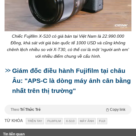
Chiếc Fujifilm X-S10 có giá bán tại Việt Nam là 22.990.000
Đồng, khá sát với giá bán quốc tế 1000 USD và cũng không
chênh lệch nhiều so với X-T30, có thể coi là một 'người anh em'
với nhiều điểm chung về cấu hình.
Giám đốc điều hành Fujifilm tại châu
Âu: "APS-C là dòng máy ảnh cân bằng
nhất trên thị trường"
Theo
Trí Thức Trẻ
Copy link
TỪ KHÓA
TRÊN TAY
FUJIFILM
X-S10
MÁY ẢNH
FUJI
Tin liên quan