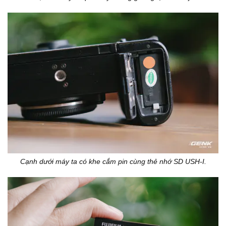
Cạnh dưới máy ta có khe cắm pin cùng thẻ nhớ SD USH-I.