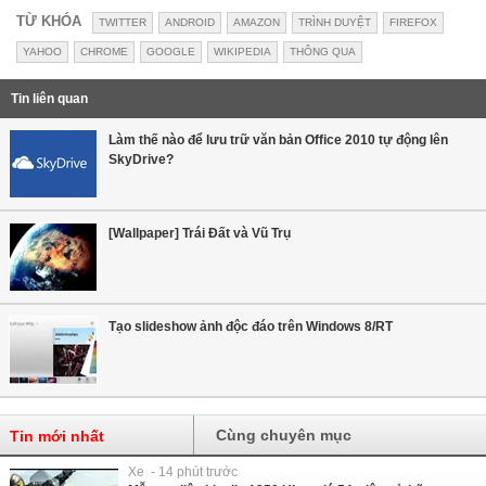
TỪ KHÓA
TWITTER
ANDROID
AMAZON
TRÌNH DUYỆT
FIREFOX
YAHOO
CHROME
GOOGLE
WIKIPEDIA
THÔNG QUA
Tin liên quan
Làm thế nào để lưu trữ văn bản Office 2010 tự động lên
SkyDrive?
[Wallpaper] Trái Đất và Vũ Trụ
Tạo slideshow ảnh độc đáo trên Windows 8/RT
Cùng chuyên mục
Tin mới nhất
Xe - 14 phút trước