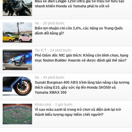
Mẫu xe điện Lingjie 1250 Ultra giá 54 triệu sở hữu sạc
nhanh khiến Honda và Yamaha phải lo sốt vó
Xe - 20 phút trước
Biên lợi nhuận chỉ còn 3,4%, các hãng xe Trung Quốc
đánh đổi bằng gì?
Tin ICT - 24 phút trước
Phó Giám đốc NIC giải thích: Không còn bình chọn, hạng
mục Nation Builder Awards sẽ được đánh giá thế nào?
Xe - 43 phút trước
Suzuki Burgman 400 ABS trình làng bản nâng cấp tương
thích xăng E10, gây sức ép lên Honda SH350i và
Yamaha XMAX 300
Khám phá - 1 giờ trước
Vì sao màu xanh lá trong trò chơi và điện ảnh lại trở
thành biểu tượng nguy hiểm chết người?