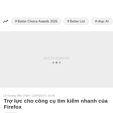
Better Choice Awards 2026
Better List
nhạc AI
Lê Dương Viễn Chinh
|
22/05/2013 | 16:00
Trợ lực cho công cụ tìm kiếm nhanh của
Firefox