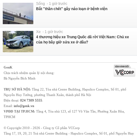
Sống - 1 giờ trước
Bắt "thần chết" gây náo loạn ở bệnh viện
Xe - 1 giờ trước
4 thương hiệu xe Trung Quốc đã rời Việt Nam: Chủ xe
của họ bây giờ sửa xe ở đâu?
GenK
Chịu trách nhiệm quản lý nội dung:
Bà Nguyễn Bích Minh
TRỤ SỞ HÀ NỘI:
Tầng 22, Tòa nhà Center Building, Hapulico Complex, Số 01, phố
Nguyễn Huy Tưởng, phường Thanh Xuân, thành phố Hà Nội
Điện thoại:
024 7309 5555
.
Email:
info@genk.vn
VPĐD TẠI TP.HCM:
Tầng 4, Tòa nhà 123, số 127 Võ Văn Tần, Phường Xuân Hòa,
TPHCM
© Copyright 2010 - 2026 - Công ty Cổ phần VCCorp
Tầng 17, 19, 20, 21 Toà nhà Center Building - Hapulico Complex, Số 01, phố Nguyễn Huy