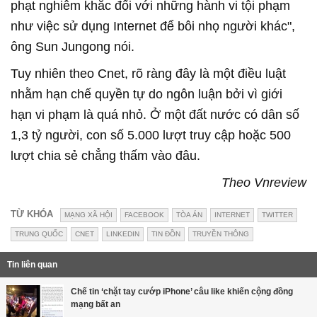
phạt nghiêm khắc đối với những hành vi tội phạm
như việc sử dụng Internet để bôi nhọ người khác",
ông Sun Jungong nói.
Tuy nhiên theo Cnet, rõ ràng đây là một điều luật
nhằm hạn chế quyền tự do ngôn luận bởi vì giới
hạn vi phạm là quá nhỏ. Ở một đất nước có dân số
1,3 tỷ người, con số 5.000 lượt truy cập hoặc 500
lượt chia sẻ chẳng thấm vào đâu.
Theo Vnreview
TỪ KHÓA
MẠNG XÃ HỘI
FACEBOOK
TÒA ÁN
INTERNET
TWITTER
TRUNG QUỐC
CNET
LINKEDIN
TIN ĐỒN
TRUYỀN THÔNG
Tin liên quan
Chế tin ‘chặt tay cướp iPhone’ câu like khiến cộng đồng
mạng bất an