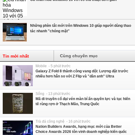
Những phím tắt mới trên Windows 10 giúp người dùng thao
tác nhanh "chóng mặt"
Cùng chuyên mục
Tin mới nhất
Mobile - 5 phút trước
Galaxy Z Fold 8 thành công vang dội: Lượng đặt trước
nhiều hơn hẳn so với Z Flip và "đàn anh" Ultra
Sống - 13 phút trước
Mã di truyền cổ đại vén màn bí ẩn quyền lực và tục hiến
tế rùng rợn ở Thạch Mão, Trung Quốc
Trà đá công nghệ - 16 phút trước
Nation Builders Awards, hạng mục mới của Better
Choice Awards 2026 tôn vinh doanh nghiệp kiến quốc