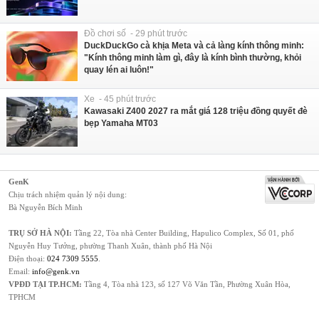
Đồ chơi số - 29 phút trước
DuckDuckGo cà khịa Meta và cả làng kính thông minh:
"Kính thông minh làm gì, đây là kính bình thường, khỏi
quay lén ai luôn!"
Xe - 45 phút trước
Kawasaki Z400 2027 ra mắt giá 128 triệu đồng quyết đè
bẹp Yamaha MT03
GenK
Chịu trách nhiệm quản lý nội dung:
Bà Nguyễn Bích Minh
TRỤ SỞ HÀ NỘI:
Tầng 22, Tòa nhà Center Building, Hapulico Complex, Số 01, phố
Nguyễn Huy Tưởng, phường Thanh Xuân, thành phố Hà Nội
Điện thoại:
024 7309 5555
.
Email:
info@genk.vn
VPĐD TẠI TP.HCM:
Tầng 4, Tòa nhà 123, số 127 Võ Văn Tần, Phường Xuân Hòa,
TPHCM