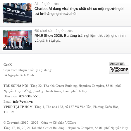
AI - 2 giờ trước
Chatbot AI đang viral thực chất chỉ có một người ngồi
trả lời hàng nghìn câu hỏi
Đồ chơi số - 2 giờ trước
P.H.E Show 2026: Ba tầng trải nghiệm thiết bị nghe nhìn
và giải trí tại gia
GenK
Chịu trách nhiệm quản lý nội dung:
Bà Nguyễn Bích Minh
TRỤ SỞ HÀ NỘI:
Tầng 22, Tòa nhà Center Building, Hapulico Complex, Số 01, phố
Nguyễn Huy Tưởng, phường Thanh Xuân, thành phố Hà Nội
Điện thoại:
024 7309 5555
.
Email:
info@genk.vn
VPĐD TẠI TP.HCM:
Tầng 4, Tòa nhà 123, số 127 Võ Văn Tần, Phường Xuân Hòa,
TPHCM
© Copyright 2010 - 2026 - Công ty Cổ phần VCCorp
Tầng 17, 19, 20, 21 Toà nhà Center Building - Hapulico Complex, Số 01, phố Nguyễn Huy