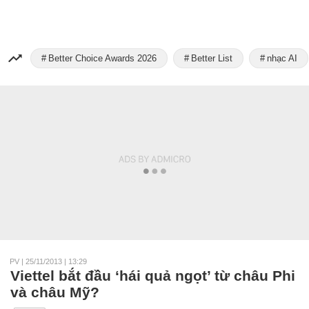
Better Choice Awards 2026
Better List
nhạc AI
PV
|
25/11/2013 | 13:29
Viettel bắt đầu ‘hái quả ngọt’ từ châu Phi
và châu Mỹ?