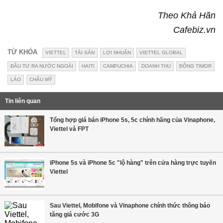
Theo Khả Hãn
Cafebiz.vn
TỪ KHÓA
VIETTEL
TÀI SẢN
LỢI NHUẬN
VIETTEL GLOBAL
ĐẦU TƯ RA NƯỚC NGOÀI
HAITI
CAMPUCHIA
DOANH THU
ĐÔNG TIMOR
LÀO
CHÂU MỸ
Tin liên quan
Tổng hợp giá bán iPhone 5s, 5c chính hãng của Vinaphone,
Viettel và FPT
iPhone 5s và iPhone 5c "lộ hàng" trên cửa hàng trực tuyến
Viettel
Sau Viettel, Mobifone và Vinaphone chính thức thông báo
tăng giá cước 3G