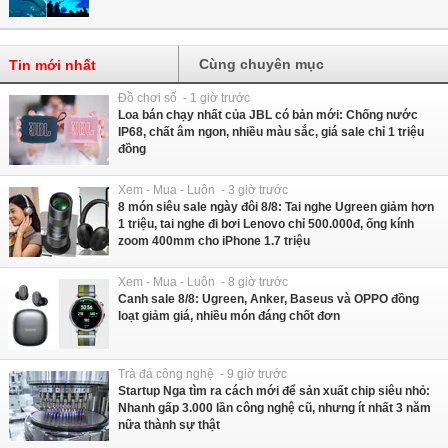
Cùng chuyên mục
Tin mới nhất
Đồ chơi số - 1 giờ trước
Loa bán chạy nhất của JBL có bản mới: Chống nước
IP68, chất âm ngon, nhiều màu sắc, giá sale chỉ 1 triệu
đồng
Xem - Mua - Luôn - 3 giờ trước
8 món siêu sale ngày đôi 8/8: Tai nghe Ugreen giảm hơn
1 triệu, tai nghe đi bơi Lenovo chỉ 500.000đ, ống kính
zoom 400mm cho iPhone 1.7 triệu
Xem - Mua - Luôn - 8 giờ trước
Canh sale 8/8: Ugreen, Anker, Baseus và OPPO đồng
loạt giảm giá, nhiều món đáng chốt đơn
Trà đá công nghệ - 9 giờ trước
Startup Nga tìm ra cách mới để sản xuất chip siêu nhỏ:
Nhanh gấp 3.000 lần công nghệ cũ, nhưng ít nhất 3 năm
nữa thành sự thật