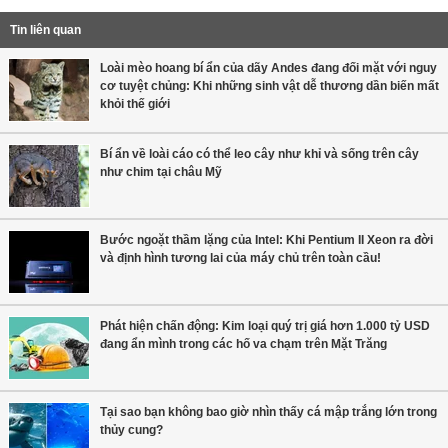
Tin liên quan
Loài mèo hoang bí ẩn của dãy Andes đang đối mặt với nguy
cơ tuyệt chủng: Khi những sinh vật dễ thương dần biến mất
khỏi thế giới
Bí ẩn về loài cáo có thể leo cây như khỉ và sống trên cây
như chim tại châu Mỹ
Bước ngoặt thầm lặng của Intel: Khi Pentium II Xeon ra đời
và định hình tương lai của máy chủ trên toàn cầu!
Phát hiện chấn động: Kim loại quý trị giá hơn 1.000 tỷ USD
đang ẩn mình trong các hố va chạm trên Mặt Trăng
Tại sao bạn không bao giờ nhìn thấy cá mập trắng lớn trong
thủy cung?