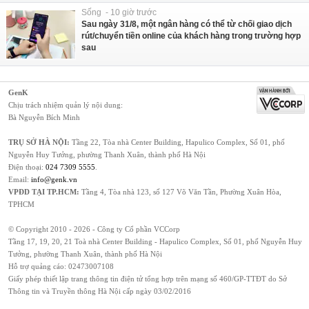
Sống - 10 giờ trước
Sau ngày 31/8, một ngân hàng có thể từ chối giao dịch
rút/chuyển tiền online của khách hàng trong trường hợp
sau
GenK
Chịu trách nhiệm quản lý nội dung:
Bà Nguyễn Bích Minh
TRỤ SỞ HÀ NỘI:
Tầng 22, Tòa nhà Center Building, Hapulico Complex, Số 01, phố
Nguyễn Huy Tưởng, phường Thanh Xuân, thành phố Hà Nội
Điện thoại:
024 7309 5555
.
Email:
info@genk.vn
VPĐD TẠI TP.HCM:
Tầng 4, Tòa nhà 123, số 127 Võ Văn Tần, Phường Xuân Hòa,
TPHCM
© Copyright 2010 - 2026 - Công ty Cổ phần VCCorp
Tầng 17, 19, 20, 21 Toà nhà Center Building - Hapulico Complex, Số 01, phố Nguyễn Huy
Tưởng, phường Thanh Xuân, thành phố Hà Nội
Hỗ trợ quảng cáo:
02473007108
Giấy phép thiết lập trang thông tin điện tử tổng hợp trên mạng số 460/GP-TTĐT do Sở
Thông tin và Truyền thông Hà Nội cấp ngày 03/02/2016