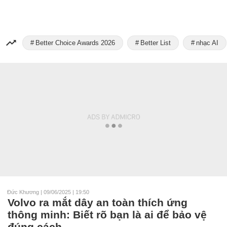
Better Choice Awards 2026
Better List
nhạc AI
Đức Khương
|
09/06/2025 | 19:50
Volvo ra mắt dây an toàn thích ứng
thông minh: Biết rõ bạn là ai để bảo vệ
đúng cách