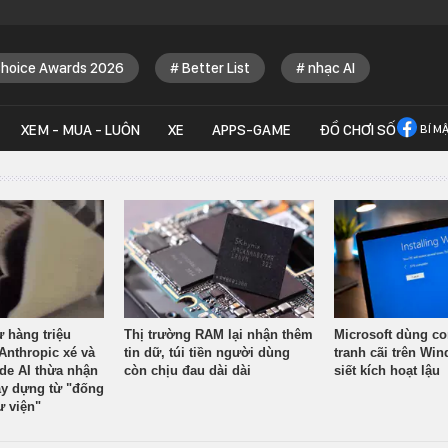
Choice Awards 2026
Better List
nhạc AI
XEM - MUA - LUÔN
XE
APPS-GAME
ĐỒ CHƠI SỐ
BÍ M
ừ hàng triệu
Thị trường RAM lại nhận thêm
Microsoft dùng co
Anthropic xé và
tin dữ, túi tiền người dùng
tranh cãi trên Wi
ude AI thừa nhận
còn chịu đau dài dài
siết kích hoạt lậu
y dựng từ "đống
ư viện"