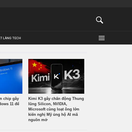
ẬT LÀNG TECH
n chip gây
Kimi K3 gây chấn động Thung
ndows 11 để
lũng Silicon, NVIDIA,
Microsoft cùng loạt ông lớn
kiến nghị Mỹ ủng hộ AI mã
nguồn mở