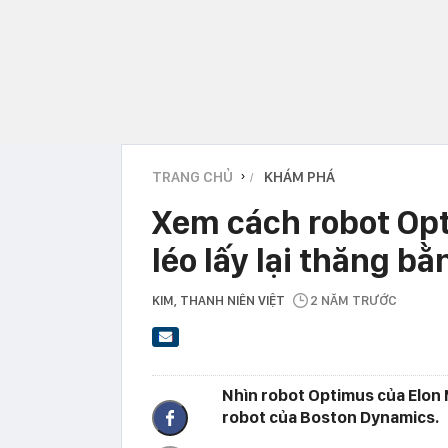
TRANG CHỦ
KHÁM PHÁ
›
Xem cách robot Op
léo lấy lại thăng b
KIM
, THANH NIÊN VIỆT
2 NĂM TRƯỚC
Nhìn robot Optimus của Elon M
robot của Boston Dynamics.