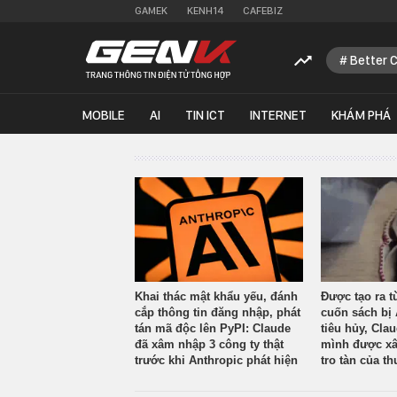
GAMEK
KENH14
CAFEBIZ
Better 
MOBILE
AI
TIN ICT
INTERNET
KHÁM PHÁ
Khai thác mật khẩu yếu, đánh
Được tạo ra t
cắp thông tin đăng nhập, phát
cuốn sách bị 
tán mã độc lên PyPI: Claude
tiêu hủy, Cla
đã xâm nhập 3 công ty thật
mình được xâ
trước khi Anthropic phát hiện
tro tàn của th