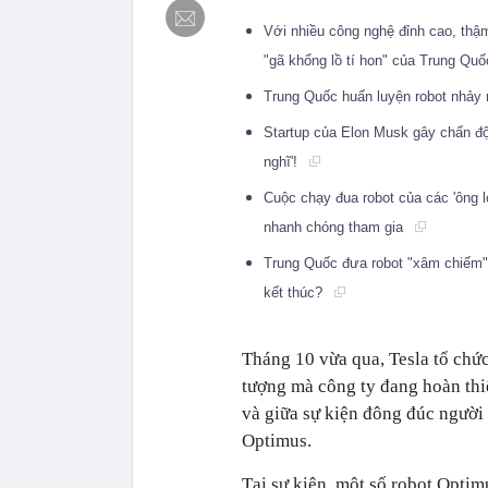
Với nhiều công nghệ đỉnh cao, thậ
"gã khổng lồ tí hon" của Trung Q
Trung Quốc huấn luyện robot nhảy
Startup của Elon Musk gây chấn độn
nghĩ'!
Cuộc chạy đua robot của các 'ông
nhanh chóng tham gia
Trung Quốc đưa robot "xâm chiếm"
kết thúc?
Tháng 10 vừa qua, Tesla tổ chứ
tượng mà công ty đang hoàn thiệ
và giữa sự kiện đông đúc người
Optimus.
Tại sự kiện, một số robot Opti