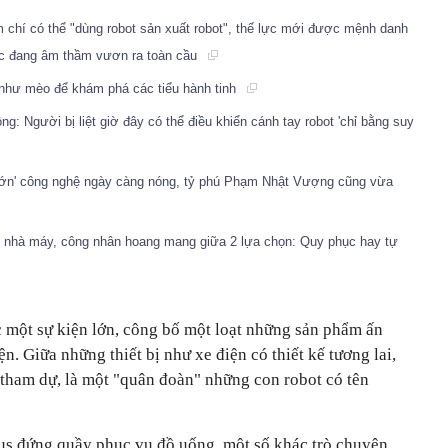
m chí có thể "dùng robot sản xuất robot", thế lực mới được mệnh danh
uốc đang âm thầm vươn ra toàn cầu
 như mèo để khám phá các tiểu hành tinh
g: Người bị liệt giờ đây có thể điều khiển cánh tay robot 'chỉ bằng suy
 lớn' công nghệ ngày càng nóng, tỷ phú Phạm Nhật Vượng cũng vừa
 nhà máy, công nhân hoang mang giữa 2 lựa chọn: Quy phục hay tự
c một sự kiện lớn, công bố một loạt những sản phẩm ấn
n. Giữa những thiết bị như xe điện có thiết kế tương lai,
 tham dự, là một "quân đoàn" những con robot có tên
mus đứng quầy phục vụ đồ uống, một số khác trò chuyện