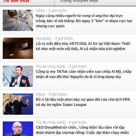
Cùng chuyên mục
Tin mới nhất
Sống - 2 giờ trước
Ngày càng nhiều người tử vong vì ung thư đại trực
tràng, bác sĩ nói thẳng: Bỏ ngay 3 "kho" vi nhựa cực hại
nhưng cực quen
Gia dụng - 3 giờ trước
LG ra mắt điều hòa ARTCOOL AI Air tại Việt Nam: Thiết
kế như một món nội thất, AI cá nhân hóa trải nghiệm
Trà đá công nghệ - 3 giờ trước
Công ty mẹ TikTok cấm nhân viên sao chép AI Mỹ, chấp
nhận đi sau đối thủ: Nguyên do là vì ứng dụng này
Sống - 3 giờ trước
Rò rỉ tài liệu mật phơi bày sự gian dối của chủ tịch FIFA
và dự án ngầm Super League
Trà đá công nghệ - 4 giờ trước
CEO DeepMind từ chức, 'công thần' lâu năm rời tập
đoàn thành lập startup riêng: Cuộc đại tháo chạy nhân