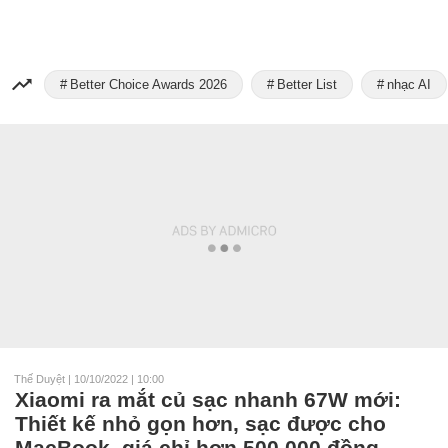
Better Choice Awards 2026
Better List
nhạc AI
Thế Duyệt
|
10/10/2022 | 10:00
Xiaomi ra mắt củ sạc nhanh 67W mới:
Thiết kế nhỏ gọn hơn, sạc được cho
MacBook, giá chỉ hơn 500.000 đồng