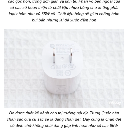
các góc hơn, trông đơn giản và tinh tế. Phần vỏ bên ngoài của
củ sạc sẽ hoàn thiện từ chất liệu nhựa bóng chứ không phải
loại nhám như củ 65W cũ. Chất liệu bóng sẽ giúp chống bám
bụi bẩn nhưng lại dễ xước dăm hơn
Do được thiết kế dành cho thị trường nội địa Trung Quốc nên
chân sạc của củ sạc sẽ là dạng chân dẹt. Đây cũng là chân dẹt
cố định chứ không phải dạng gập linh hoạt như củ sạc 65W