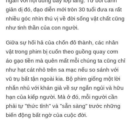
ngắn với nội dung đầy lớp lang. Từ bối cảnh
giản dị đó, đạo diễn mới tròn 30 tuổi đưa ra rất
nhiều góc nhìn thú vị về đời sống vật chất cũng
như tinh thần của con người.
Giữa sự hối hả của chốn đô thành, các nhân
vật trong phim bị cuốn theo guồng quay cơm
áo gạo tiền mà quên mất mỗi chúng ta cũng chỉ
như hạt cát nhỏ trên sa mạc nếu so sánh với
vũ trụ bất tận ngoài kia. Bộ phim giống một lời
nhắn nhủ với khán giả về sự ngắn ngủi và hữu
hạn của kiếp người. Mà ở đó, mỗi người cần
phải tự "thức tỉnh" và "sẵn sàng" trước những
biến động bất ngờ của cuộc đời.