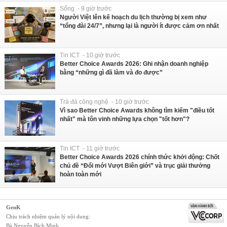
Sống - 9 giờ trước
Người Việt lên kế hoạch du lịch thường bị xem như
“tổng đài 24/7”, nhưng lại là người ít được cảm ơn nhất
Tin ICT - 10 giờ trước
Better Choice Awards 2026: Ghi nhận doanh nghiệp
bằng “những gì đã làm và đo được”
Trà đá công nghệ - 10 giờ trước
Vì sao Better Choice Awards không tìm kiếm "điều tốt
nhất" mà tôn vinh những lựa chọn "tốt hơn"?
Tin ICT - 11 giờ trước
Better Choice Awards 2026 chính thức khởi động: Chốt
chủ đề “Đổi mới Vượt Biên giới” và trục giải thưởng
hoàn toàn mới
GenK
Chịu trách nhiệm quản lý nội dung:
Bà Nguyễn Bích Minh