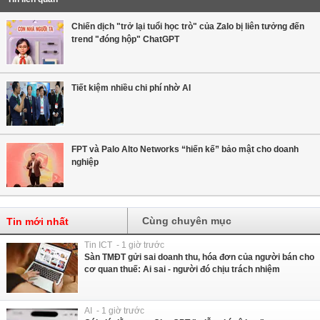
Chiến dịch "trở lại tuổi học trò" của Zalo bị liên tưởng đến
trend "đóng hộp" ChatGPT
Tiết kiệm nhiều chi phí nhờ AI
FPT và Palo Alto Networks “hiến kế” bảo mật cho doanh
nghiệp
Cùng chuyên mục
Tin mới nhất
Tin ICT - 1 giờ trước
Sàn TMĐT gửi sai doanh thu, hóa đơn của người bán cho
cơ quan thuế: Ai sai - người đó chịu trách nhiệm
AI - 1 giờ trước