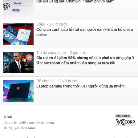
Cái giá đằng sau ChatGPT "miễn phí vô hạn"
Sống - 2 giờ trước
Công an cảnh báo tới tất cả người dân khi làm hộ chiếu
online
Trà đá công nghệ - 2 giờ trước
Giá token AI giảm 98% nhưng số tiền phải trả tăng gấp 3
lần: Microsoft cấm nhân viên dùng AI bừa bãi
Đồ chơi số - 3 giờ trước
Laptop gaming trong thời đại người dùng đa nhiệm
GenK
Chịu trách nhiệm quản lý nội dung:
Bà Nguyễn Bích Minh