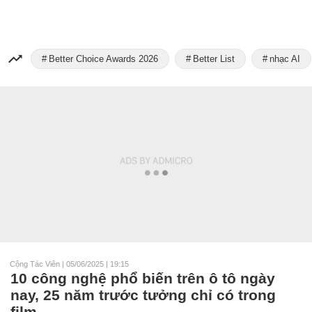
Better Choice Awards 2026
Better List
nhạc AI
Cộng Tác Viên
|
05/06/2025 | 19:15
10 công nghệ phổ biến trên ô tô ngày
nay, 25 năm trước tưởng chỉ có trong
film