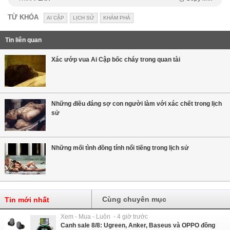
TỪ KHÓA
AI CẬP
LỊCH SỬ
KHÁM PHÁ
Tin liên quan
Xác ướp vua Ai Cập bốc cháy trong quan tài
Những điều đáng sợ con người làm với xác chết trong lịch
sử
Những mối tình đồng tính nổi tiếng trong lịch sử
Cùng chuyên mục
Tin mới nhất
Xem - Mua - Luôn - 4 giờ trước
Canh sale 8/8: Ugreen, Anker, Baseus và OPPO đồng