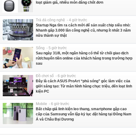
loạt giảm giá, nhiều món đáng chốt đơn
Trà đá công nghệ - 4 giờ trước
Startup Nga tìm ra cách mới để sản xuất chip siêu nhỏ:
Nhanh gấp 3.000 lần công nghệ cũ, nhưng ít nhất 3 năm
nữa thành sự thật
Sống - 5 giờ trước
Sau ngày 31/8, một ngân hàng có thể từ chối giao dịch
rút/chuyển tiền online của khách hàng trong trường hợp
sau
Đồ chơi số - 6 giờ trước
Đây là cách ASUS ProArt “phủ sóng” góc làm việc của
giới sáng tạo: Từ màn hình hàng chục triệu, đến loạt linh
kiện PC
Mobile - 6 giờ trước
Bất chấp giá linh kiện leo thang, smartphone gập cao
cấp của Samsung vẫn lập kỷ lục đặt hàng tại Đông Nam
Á và Châu Đại Dương