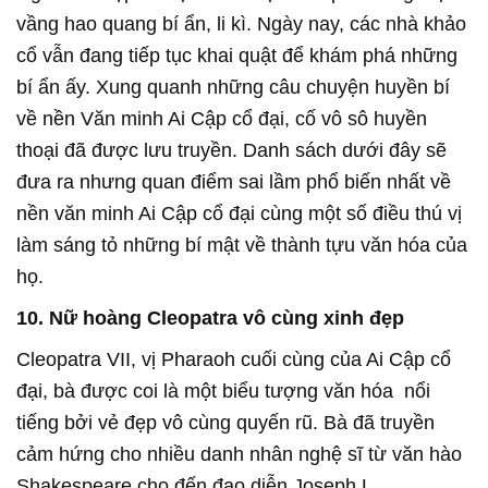
vầng hao quang bí ẩn, li kì. Ngày nay, các nhà khảo
cổ vẫn đang tiếp tục khai quật để khám phá những
bí ẩn ấy. Xung quanh những câu chuyện huyền bí
về nền Văn minh Ai Cập cổ đại, cố vô sô huyền
thoại đã được lưu truyền. Danh sách dưới đây sẽ
đưa ra nhưng quan điểm sai lầm phổ biến nhất về
nền văn minh Ai Cập cổ đại cùng một số điều thú vị
làm sáng tỏ những bí mật về thành tựu văn hóa của
họ.
10. Nữ hoàng Cleopatra vô cùng xinh đẹp
Cleopatra VII, vị Pharaoh cuối cùng của Ai Cập cổ
đại, bà được coi là một biểu tượng văn hóa nổi
tiếng bởi vẻ đẹp vô cùng quyến rũ. Bà đã truyền
cảm hứng cho nhiều danh nhân nghệ sĩ từ văn hào
Shakespeare cho đến đạo diễn Joseph L.