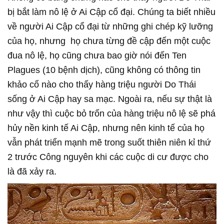
bị bắt làm nô lệ ở Ai Cập cổ đại. Chúng ta biết nhiều
về người Ai Cập cổ đại từ những ghi chép kỹ lưỡng
của họ, nhưng họ chưa từng đề cập đến một cuộc
đua nô lệ, họ cũng chưa bao giờ nói đến Ten
Plagues (10 bệnh dịch), cũng không có thông tin
khảo cổ nào cho thấy hàng triệu người Do Thái
sống ở Ai Cập hay sa mạc. Ngoài ra, nếu sự thật là
như vậy thì cuộc bỏ trốn của hàng triệu nô lệ sẽ phá
hủy nền kinh tế Ai Cập, nhưng nên kinh tế của họ
vẫn phát triển mạnh mẽ trong suốt thiên niên kỉ thứ
2 trước Công nguyên khi các cuộc di cư được cho
là đã xảy ra.