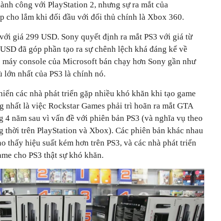
ành công với PlayStation 2, nhưng sự ra mắt của
p cho lắm khi đối đầu với đối thủ chính là Xbox 360.
với giá 299 USD. Sony quyết định ra mắt PS3 với giá từ
USD đã góp phần tạo ra sự chênh lệch khá đáng kể về
ệ máy console của Microsoft bán chạy hơn Sony gần như
ù lớn nhất của PS3 là chính nó.
khiến các nhà phát triển gặp nhiều khó khăn khi tạo game
ng nhất là việc Rockstar Games phải trì hoãn ra mắt GTA
ng 4 năm sau vì vấn đề với phiên bản PS3 (và nghĩa vụ theo
g thời trên PlayStation và Xbox). Các phiên bản khác nhau
o thấy hiệu suất kém hơn trên PS3, và các nhà phát triển
ame cho PS3 thật sự khó khăn.