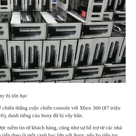
ny bị tổn hại
ể chiến thắng cuộc chiến console với Xbox 360 (87 triệu
ft), danh tiếng của Sony đã bị vấy bẩn.
ợc niềm tin từ khách hàng, cũng như sự hỗ trợ từ các nhà
e tiếp theo là một canh bạc lớn với Sony, nếu họ tiếp tục