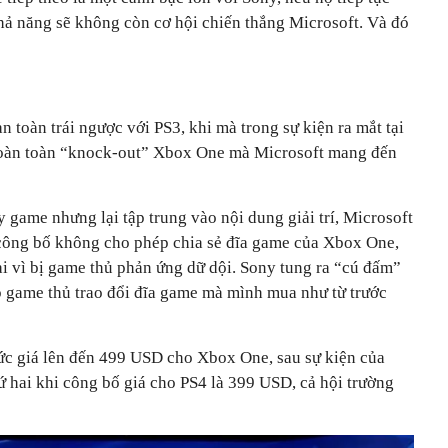
khả năng sẽ không còn cơ hội chiến thắng Microsoft. Và đó
n toàn trái ngược với PS3, khi mà trong sự kiện ra mắt tại
oàn toàn “knock-out” Xbox One mà Microsoft mang đến
y game nhưng lại tập trung vào nội dung giải trí, Microsoft
công bố không cho phép chia sẻ đĩa game của Xbox One,
ại vì bị game thủ phản ứng dữ dội. Sony tung ra “cú đấm”
ép game thủ trao đổi đĩa game mà mình mua như từ trước
ức giá lên đến 499 USD cho Xbox One, sau sự kiện của
ứ hai khi công bố giá cho PS4 là 399 USD, cả hội trường