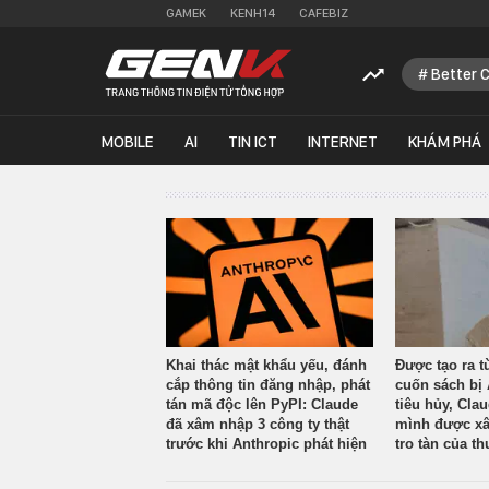
GAMEK
KENH14
CAFEBIZ
Better 
MOBILE
AI
TIN ICT
INTERNET
KHÁM PHÁ
Khai thác mật khẩu yếu, đánh
Được tạo ra t
cắp thông tin đăng nhập, phát
cuốn sách bị 
tán mã độc lên PyPI: Claude
tiêu hủy, Cla
đã xâm nhập 3 công ty thật
mình được xâ
trước khi Anthropic phát hiện
tro tàn của th