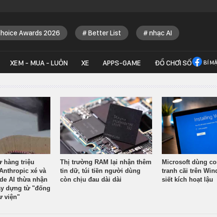
Choice Awards 2026
Better List
nhạc AI
XEM - MUA - LUÔN
XE
APPS-GAME
ĐỒ CHƠI SỐ
BÍ M
ừ hàng triệu
Thị trường RAM lại nhận thêm
Microsoft dùng co
Anthropic xé và
tin dữ, túi tiền người dùng
tranh cãi trên Wi
ude AI thừa nhận
còn chịu đau dài dài
siết kích hoạt lậu
y dựng từ "đống
ư viện"