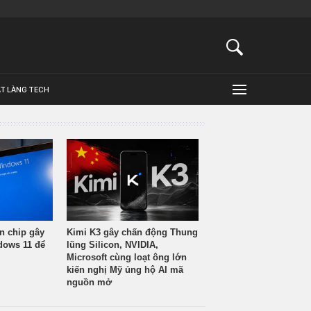
ẬT LÀNG TECH
n chip gây
Kimi K3 gây chấn động Thung
ndows 11 để
lũng Silicon, NVIDIA,
Microsoft cùng loạt ông lớn
kiến nghị Mỹ ủng hộ AI mã
nguồn mở