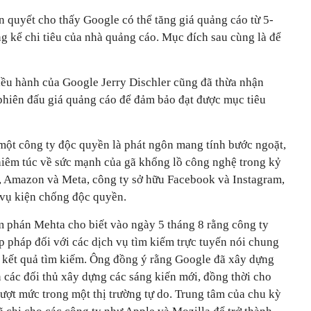
n quyết cho thấy Google có thể tăng giá quảng cáo từ 5-
 kể chi tiêu của nhà quảng cáo. Mục đích sau cùng là để
ều hành của Google Jerry Dischler cũng đã thừa nhận
 phiên đấu giá quảng cáo để đảm bảo đạt được mục tiêu
một công ty độc quyền là phát ngôn mang tính bước ngoặt,
hiêm túc về sức mạnh của gã khổng lồ công nghệ trong kỷ
e, Amazon và Meta, công ty sở hữu Facebook và Instagram,
 vụ kiện chống độc quyền.
 phán Mehta cho biết vào ngày 5 tháng 8 rằng công ty
p pháp đối với các dịch vụ tìm kiếm trực tuyến nói chung
 kết quả tìm kiếm. Ông đồng ý rằng Google đã xây dựng
 các đối thủ xây dựng các sáng kiến mới, đồng thời cho
ượt mức trong một thị trường tự do. Trung tâm của chu kỳ