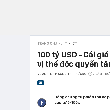
TRANG CHỦ
TIN ICT
›
100 tỷ USD - Cái giá
vị thế độc quyền t
VŨ ANH
, NHỊP SỐNG THỊ TRƯỜNG
2 NĂM TR
Bằng chứng từ phiên tòa và p
cáo từ 5-15%.