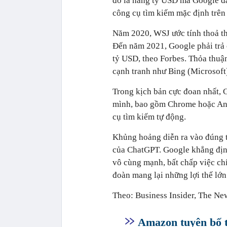
đó là hàng tỷ USD mà Google đã
công cụ tìm kiếm mặc định trên 
Năm 2020, WSJ ước tính thoả t
Đến năm 2021, Google phải trả 
tỷ USD, theo Forbes. Thỏa thuận
cạnh tranh như Bing (Microsoft)
Trong kịch bản cực đoan nhất, 
mình, bao gồm Chrome hoặc And
cụ tìm kiếm tự động.
Khủng hoảng diễn ra vào đúng t
của ChatGPT. Google khẳng địn
vô cùng mạnh, bất chấp việc ch
đoàn mang lại những lợi thế lớn
Theo: Business Insider, The Ne
Amazon tuyên bố t