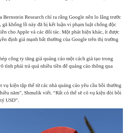
 Bernstein Research chỉ ra rằng Google nên lo lắng trước
c, gã khổng lồ này đã bị kết luận vi phạm luật chống độc
iền cho Apple và các đối tác. Một phát hiện khác, ít được
yền định giá mạnh bất thường của Google trên thị trường
ép công ty tăng giá quảng cáo một cách giả tạo trong
ô tình phải trả quá nhiều tiền để quảng cáo thông qua
t vụ kiện tập thể từ các nhà quảng cáo yêu cầu bồi thường
nhiều năm”, Shmulik viết. “Rất có thể sẽ có vụ kiện đòi bồi
0 tỷ USD”.