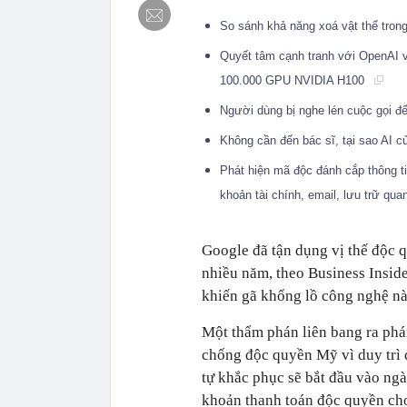
So sánh khả năng xoá vật thể tro
Quyết tâm cạnh tranh với OpenAI v
100.000 GPU NVIDIA H100
Người dùng bị nghe lén cuộc gọi 
Không cần đến bác sĩ, tại sao AI c
Phát hiện mã độc đánh cắp thông t
khoản tài chính, email, lưu trữ qu
Google đã tận dụng vị thế độc 
nhiều năm, theo Business Inside
khiến gã khổng lồ công nghệ nà
Một thẩm phán liên bang ra phá
chống độc quyền Mỹ vì duy trì đ
tự khắc phục sẽ bắt đầu vào ng
khoản thanh toán độc quyền cho 