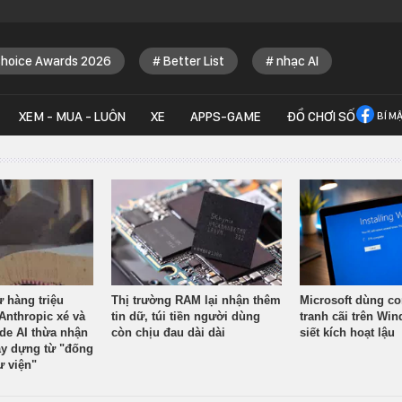
Choice Awards 2026
Better List
nhạc AI
XEM - MUA - LUÔN
XE
APPS-GAME
ĐỒ CHƠI SỐ
BÍ M
ừ hàng triệu
Thị trường RAM lại nhận thêm
Microsoft dùng co
Anthropic xé và
tin dữ, túi tiền người dùng
tranh cãi trên Wi
ude AI thừa nhận
còn chịu đau dài dài
siết kích hoạt lậu
y dựng từ "đống
ư viện"