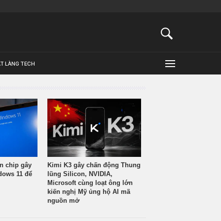
ẬT LÀNG TECH
n chip gây
Kimi K3 gây chấn động Thung
ndows 11 để
lũng Silicon, NVIDIA,
Microsoft cùng loạt ông lớn
kiến nghị Mỹ ủng hộ AI mã
nguồn mở