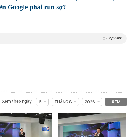
đến Google phải run sợ?
Copy link
Xem theo ngày
6
THÁNG 8
2026
XEM