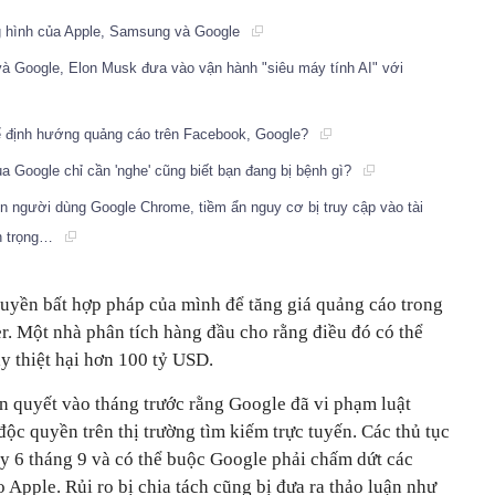
ng hình của Apple, Samsung và Google
à Google, Elon Musk đưa vào vận hành "siêu máy tính AI" với
để định hướng quảng cáo trên Facebook, Google?
ủa Google chỉ cần 'nghe' cũng biết bạn đang bị bệnh gì?
in người dùng Google Chrome, tiềm ẩn nguy cơ bị truy cập vào tài
an trọng…
quyền bất hợp pháp của mình để tăng giá quảng cáo trong
r. Một nhà phân tích hàng đầu cho rằng điều đó có thể
y thiệt hại hơn 100 tỷ USD.
n quyết vào tháng trước rằng Google đã vi phạm luật
ộc quyền trên thị trường tìm kiếm trực tuyến. Các thủ tục
ày 6 tháng 9 và có thể buộc Google phải chấm dứt các
Apple. Rủi ro bị chia tách cũng bị đưa ra thảo luận như