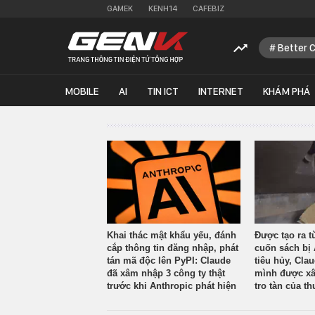
GAMEK
KENH14
CAFEBIZ
Better 
MOBILE
AI
TIN ICT
INTERNET
KHÁM PHÁ
Khai thác mật khẩu yếu, đánh
Được tạo ra t
cắp thông tin đăng nhập, phát
cuốn sách bị 
tán mã độc lên PyPI: Claude
tiêu hủy, Cla
đã xâm nhập 3 công ty thật
mình được xâ
trước khi Anthropic phát hiện
tro tàn của th