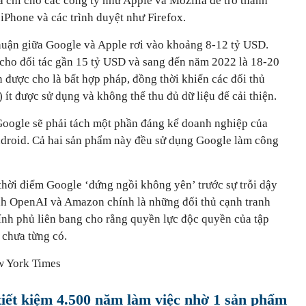
 chi cho các công ty như Apple và Mozilla để trở thành
iPhone và các trình duyệt như Firefox.
huận giữa Google và Apple rơi vào khoảng 8-12 tỷ USD.
cho đối tác gần 15 tỷ USD và sang đến năm 2022 là 18-20
 được cho là bất hợp pháp, đồng thời khiến các đối thủ
 ít được sử dụng và không thể thu đủ dữ liệu để cải thiện.
Google sẽ phải tách một phần đáng kể doanh nghiệp của
roid. Cả hai sản phẩm này đều sử dụng Google làm công
hời điểm Google ‘đứng ngồi không yên’ trước sự trỗi dậy
h OpenAI và Amazon chính là những đối thủ cạnh tranh
ính phủ liên bang cho rằng quyền lực độc quyền của tập
 chưa từng có.
w York Times
iết kiệm 4.500 năm làm việc nhờ 1 sản phẩm