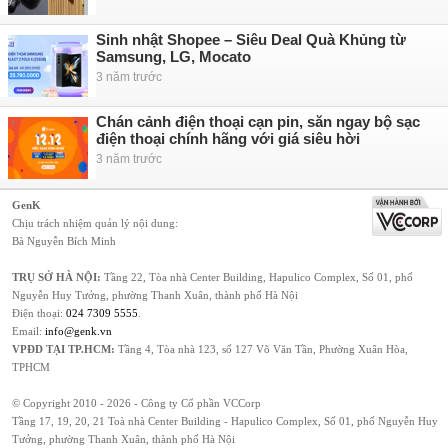
Sinh nhật Shopee – Siêu Deal Quà Khủng từ
Samsung, LG, Mocato
3 năm trước
Chán cảnh điện thoại cạn pin, săn ngay bộ sạc
điện thoại chính hãng với giá siêu hời
3 năm trước
GenK
Chịu trách nhiệm quản lý nội dung:
Bà Nguyễn Bích Minh
TRỤ SỞ HÀ NỘI:
Tầng 22, Tòa nhà Center Building, Hapulico Complex, Số 01, phố
Nguyễn Huy Tưởng, phường Thanh Xuân, thành phố Hà Nội
Điện thoại:
024 7309 5555
.
Email:
info@genk.vn
VPĐD TẠI TP.HCM:
Tầng 4, Tòa nhà 123, số 127 Võ Văn Tần, Phường Xuân Hòa,
TPHCM
© Copyright 2010 - 2026 - Công ty Cổ phần VCCorp
Tầng 17, 19, 20, 21 Toà nhà Center Building - Hapulico Complex, Số 01, phố Nguyễn Huy
Tưởng, phường Thanh Xuân, thành phố Hà Nội