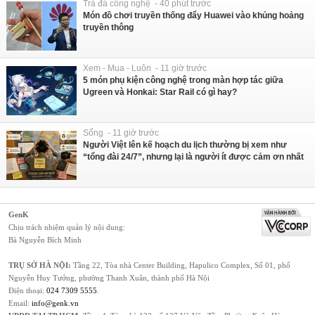
Trà đá công nghệ - 40 phút trước
Món đồ chơi truyền thống đẩy Huawei vào khủng hoảng
truyền thông
Xem - Mua - Luôn - 11 giờ trước
5 món phụ kiện công nghệ trong màn hợp tác giữa
Ugreen và Honkai: Star Rail có gì hay?
Sống - 11 giờ trước
Người Việt lên kế hoạch du lịch thường bị xem như
“tổng đài 24/7”, nhưng lại là người ít được cảm ơn nhất
GenK
Chịu trách nhiệm quản lý nội dung:
Bà Nguyễn Bích Minh
TRỤ SỞ HÀ NỘI:
Tầng 22, Tòa nhà Center Building, Hapulico Complex, Số 01, phố
Nguyễn Huy Tưởng, phường Thanh Xuân, thành phố Hà Nội
Điện thoại:
024 7309 5555
.
Email:
info@genk.vn