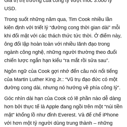
Giá trị thị trường của công ty vượt mốc 3.000 tỷ
USD.
Trong suốt những năm qua, Tim Cook nhiều lần
kiên định với triết lý “đường cong thời gian dài” mỗi
khi đối mặt với các thách thức tức thời. Ở điểm này,
ông đối lập hoàn toàn với nhiều lãnh đạo trong
ngành công nghệ, những người thường theo đuổi
chiến lược ngắn hạn kiểu “ra mắt rồi sửa sau”.
Ngôn ngữ của Cook gợi nhớ đến câu nói nổi tiếng
của Martin Luther King Jr.: “Vũ trụ đạo đức có một
đường cong dài, nhưng nó hướng về phía công lý”.
Góc nhìn dài hạn của Cook có lẽ phần nào dễ dàng
hơn bởi thực tế là Apple đang ngồi trên một “núi tiền
mặt” khổng lồ như đỉnh Everest. Và đế chế iPhone
với hơn một tỷ người dùng trung thành – những