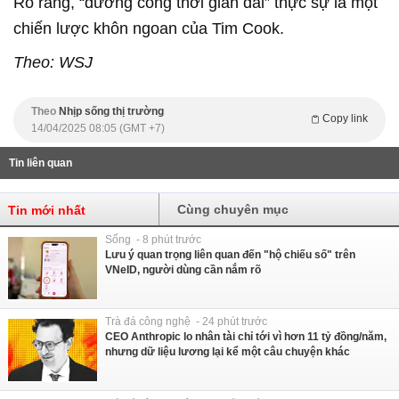
Rõ ràng, “đường cong thời gian dài” thực sự là một
chiến lược khôn ngoan của Tim Cook.
Theo: WSJ
Theo
Nhịp sống thị trường
Copy link
14/04/2025 08:05 (GMT +7)
Tin liên quan
Cùng chuyên mục
Tin mới nhất
Sống - 8 phút trước
Lưu ý quan trọng liên quan đến "hộ chiếu số" trên
VNeID, người dùng cần nắm rõ
Trà đá công nghệ - 24 phút trước
CEO Anthropic lo nhân tài chỉ tới vì hơn 11 tỷ đồng/năm,
nhưng dữ liệu lương lại kể một câu chuyện khác