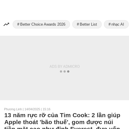
Better Choice Awards 2026
Better List
nhạc AI
Phương Linh
|
14/04/2025 | 15:16
13 năm rực rỡ của Tim Cook: 2 lần giúp
Apple thoát 'bão thuế', gom được núi
tiền mặt cao như đỉnh Everest, đưa vốn