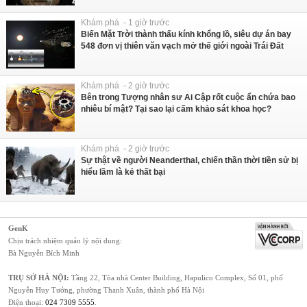
Khám phá - 1 giờ trước
Biến Mặt Trời thành thấu kính khổng lồ, siêu dự án bay
548 đơn vị thiên văn vạch mở thế giới ngoài Trái Đất
Khám phá - 2 giờ trước
Bên trong Tượng nhân sư Ai Cập rốt cuộc ẩn chứa bao
nhiêu bí mật? Tại sao lại cấm khảo sát khoa học?
Khám phá - 2 giờ trước
Sự thật về người Neanderthal, chiến thần thời tiền sử bị
hiểu lầm là kẻ thất bại
GenK
Chịu trách nhiệm quản lý nội dung:
Bà Nguyễn Bích Minh
TRỤ SỞ HÀ NỘI:
Tầng 22, Tòa nhà Center Building, Hapulico Complex, Số 01, phố
Nguyễn Huy Tưởng, phường Thanh Xuân, thành phố Hà Nội
Điện thoại:
024 7309 5555
.