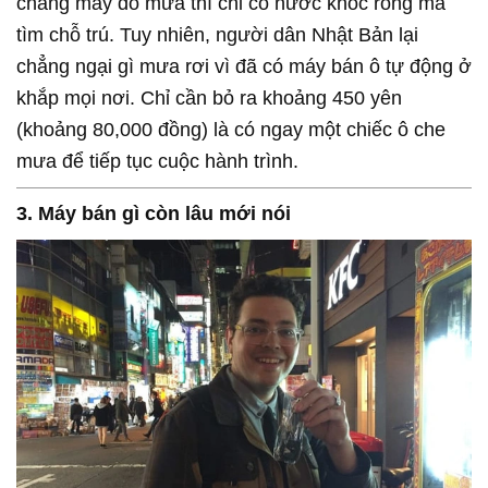
chẳng may đổ mưa thì chỉ có nước khóc ròng mà
tìm chỗ trú. Tuy nhiên, người dân Nhật Bản lại
chẳng ngại gì mưa rơi vì đã có máy bán ô tự động ở
khắp mọi nơi. Chỉ cần bỏ ra khoảng 450 yên
(khoảng 80,000 đồng) là có ngay một chiếc ô che
mưa để tiếp tục cuộc hành trình.
3. Máy bán gì còn lâu mới nói