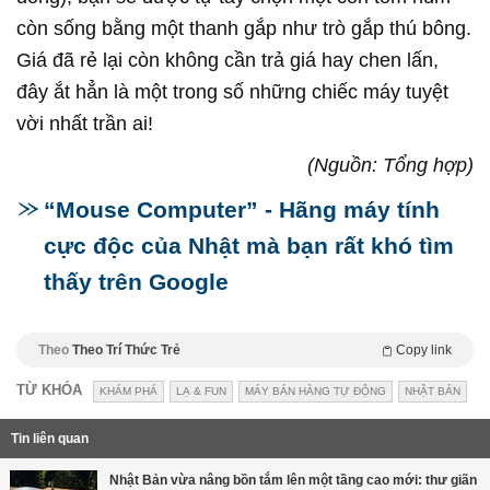
còn sống bằng một thanh gắp như trò gắp thú bông.
Giá đã rẻ lại còn không cần trả giá hay chen lấn,
đây ắt hẳn là một trong số những chiếc máy tuyệt
vời nhất trần ai!
(Nguồn: Tổng hợp)
“Mouse Computer” - Hãng máy tính
cực độc của Nhật mà bạn rất khó tìm
thấy trên Google
Theo
Theo Trí Thức Trẻ
Copy link
TỪ KHÓA
KHÁM PHÁ
LẠ & FUN
MÁY BÁN HÀNG TỰ ĐỘNG
NHẬT BẢN
Tin liên quan
Nhật Bản vừa nâng bồn tắm lên một tầng cao mới: thư giãn