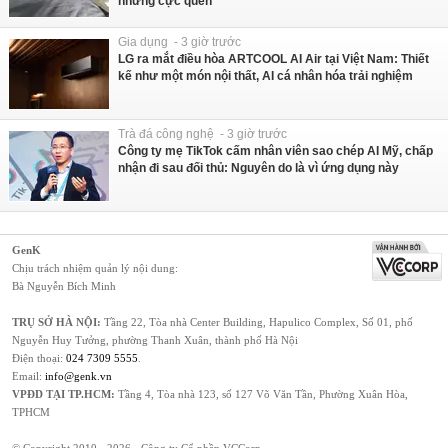
nhưng cực quen
Gia dụng - 3 giờ trước
LG ra mắt điều hòa ARTCOOL AI Air tại Việt Nam: Thiết
kế như một món nội thất, AI cá nhân hóa trải nghiệm
Trà đá công nghệ - 3 giờ trước
Công ty mẹ TikTok cấm nhân viên sao chép AI Mỹ, chấp
nhận đi sau đối thủ: Nguyên do là vì ứng dụng này
GenK
Chịu trách nhiệm quản lý nội dung:
Bà Nguyễn Bích Minh
TRỤ SỞ HÀ NỘI:
Tầng 22, Tòa nhà Center Building, Hapulico Complex, Số 01, phố
Nguyễn Huy Tưởng, phường Thanh Xuân, thành phố Hà Nội
Điện thoại:
024 7309 5555
.
Email:
info@genk.vn
VPĐD TẠI TP.HCM:
Tầng 4, Tòa nhà 123, số 127 Võ Văn Tần, Phường Xuân Hòa,
TPHCM
© Copyright 2010 - 2026 - Công ty Cổ phần VCCorp