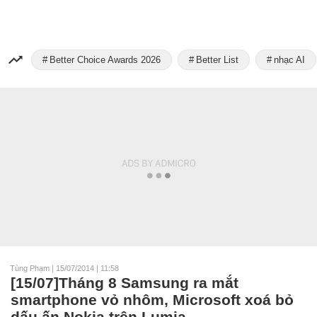
Better Choice Awards 2026
Better List
nhạc AI
Tùng Phạm
|
15/07/2014 | 11:58
[15/07]Tháng 8 Samsung ra mắt
smartphone vỏ nhôm, Microsoft xoá bỏ
dấu ấn Nokia trên Lumia