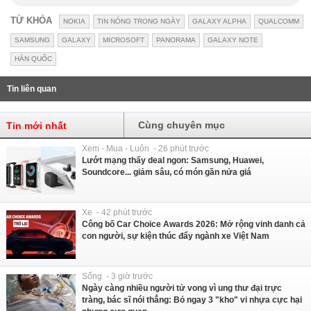
TỪ KHÓA
NOKIA
TIN NÓNG TRONG NGÀY
GALAXY ALPHA
QUALCOMM
SAMSUNG
GALAXY
MICROSOFT
PANORAMA
GALAXY NOTE
HÀN QUỐC
Tin liên quan
Cùng chuyên mục
Tin mới nhất
Xem - Mua - Luôn - 26 phút trước
Lướt mạng thấy deal ngon: Samsung, Huawei,
Soundcore... giảm sâu, có món gần nửa giá
Xe - 42 phút trước
Công bố Car Choice Awards 2026: Mở rộng vinh danh cả
con người, sự kiện thúc đẩy ngành xe Việt Nam
Sống - 3 giờ trước
Ngày càng nhiều người tử vong vì ung thư đại trực
tràng, bác sĩ nói thẳng: Bỏ ngay 3 "kho" vi nhựa cực hại