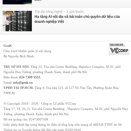
Trà đá công nghệ - 1 giờ trước
Hạ tầng AI nội địa và bài toán chủ quyền dữ liệu của
doanh nghiệp Việt
GenK
Chịu trách nhiệm quản lý nội dung:
Bà Nguyễn Bích Minh
TRỤ SỞ HÀ NỘI:
Tầng 22, Tòa nhà Center Building, Hapulico Complex, Số 01, phố
Nguyễn Huy Tưởng, phường Thanh Xuân, thành phố Hà Nội
Điện thoại:
024 7309 5555
.
Email:
info@genk.vn
VPĐD TẠI TP.HCM:
Tầng 4, Tòa nhà 123, số 127 Võ Văn Tần, Phường Xuân Hòa,
TPHCM
© Copyright 2010 - 2026 - Công ty Cổ phần VCCorp
Tầng 17, 19, 20, 21 Toà nhà Center Building - Hapulico Complex, Số 01, phố Nguyễn Huy
Tưởng, phường Thanh Xuân, thành phố Hà Nội
Hỗ trợ quảng cáo:
02473007108
Giấy phép thiết lập trang thông tin điện tử tổng hợp trên mạng số 460/GP-TTĐT do Sở
Thông tin và Truyền thông Hà Nội cấp ngày 03/02/2016