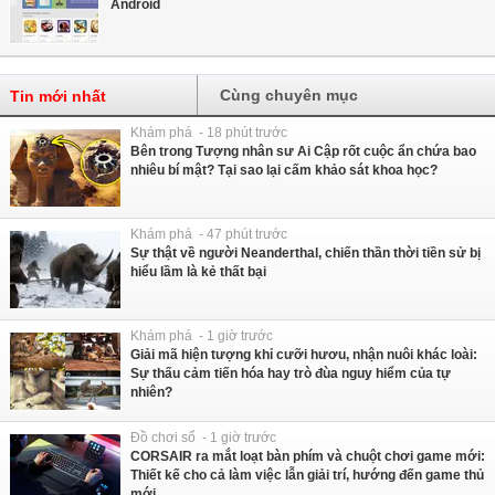
Android
Cùng chuyên mục
Tin mới nhất
Khám phá - 18 phút trước
Bên trong Tượng nhân sư Ai Cập rốt cuộc ẩn chứa bao
nhiêu bí mật? Tại sao lại cấm khảo sát khoa học?
Khám phá - 47 phút trước
Sự thật về người Neanderthal, chiến thần thời tiền sử bị
hiểu lầm là kẻ thất bại
Khám phá - 1 giờ trước
Giải mã hiện tượng khỉ cưỡi hươu, nhận nuôi khác loài:
Sự thấu cảm tiến hóa hay trò đùa nguy hiểm của tự
nhiên?
Đồ chơi số - 1 giờ trước
CORSAIR ra mắt loạt bàn phím và chuột chơi game mới:
Thiết kế cho cả làm việc lẫn giải trí, hướng đến game thủ
mới