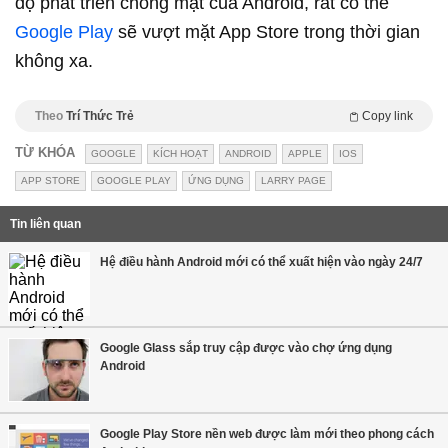
độ phát triển chóng mặt của Android, rất có thể
Google Play
sẽ vượt mặt App Store trong thời gian
không xa.
Theo
Trí Thức Trẻ
Copy link
TỪ KHÓA
GOOGLE
KÍCH HOẠT
ANDROID
APPLE
IOS
APP STORE
GOOGLE PLAY
ỨNG DỤNG
LARRY PAGE
Tin liên quan
Hệ điều hành Android mới có thể xuất hiện vào ngày 24/7
Google Glass sắp truy cập được vào chợ ứng dụng
Android
Google Play Store nền web được làm mới theo phong cách