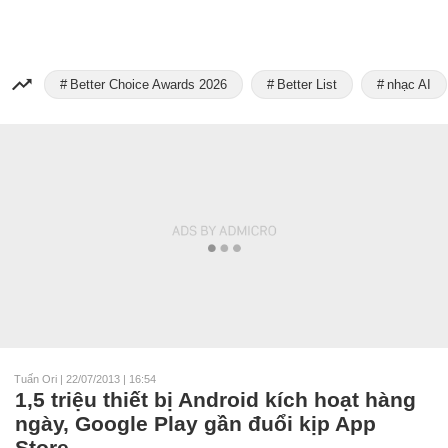
Better Choice Awards 2026
Better List
nhạc AI
Tuấn Ori
|
22/07/2013 | 16:54
1,5 triệu thiết bị Android kích hoạt hàng
ngày, Google Play gần đuổi kịp App
Store