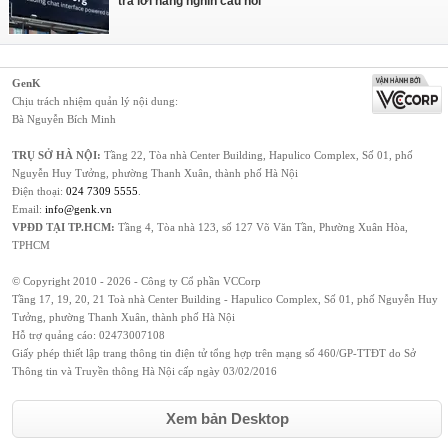
trả lời hàng nghìn câu hỏi
GenK
Chịu trách nhiệm quản lý nội dung:
Bà Nguyễn Bích Minh
TRỤ SỞ HÀ NỘI:
Tầng 22, Tòa nhà Center Building, Hapulico Complex, Số 01, phố
Nguyễn Huy Tưởng, phường Thanh Xuân, thành phố Hà Nội
Điện thoại:
024 7309 5555
.
Email:
info@genk.vn
VPĐD TẠI TP.HCM:
Tầng 4, Tòa nhà 123, số 127 Võ Văn Tần, Phường Xuân Hòa,
TPHCM
© Copyright 2010 - 2026 - Công ty Cổ phần VCCorp
Tầng 17, 19, 20, 21 Toà nhà Center Building - Hapulico Complex, Số 01, phố Nguyễn Huy
Tưởng, phường Thanh Xuân, thành phố Hà Nội
Hỗ trợ quảng cáo:
02473007108
Giấy phép thiết lập trang thông tin điện tử tổng hợp trên mạng số 460/GP-TTĐT do Sở
Thông tin và Truyền thông Hà Nội cấp ngày 03/02/2016
Xem bản Desktop