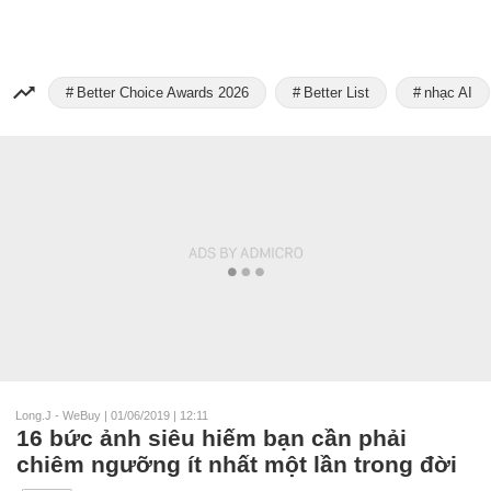
Better Choice Awards 2026
Better List
nhạc AI
Long.J - WeBuy
|
01/06/2019 | 12:11
16 bức ảnh siêu hiếm bạn cần phải
chiêm ngưỡng ít nhất một lần trong đời