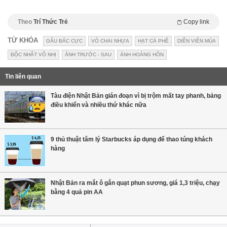
Theo
Trí Thức Trẻ
Copy link
TỪ KHÓA
GẤU BẮC CỰC
VỎ CHAI NHỰA
HẠT CÀ PHÊ
DIỄN VIÊN MÚA
ĐỘC NHẤT VÔ NHỊ
ẢNH TRƯỚC - SAU
ÁNH HOÀNG HÔN
Tin liên quan
Tàu điện Nhật Bản gián đoạn vì bị trộm mất tay phanh, bảng
điều khiển và nhiều thứ khác nữa
9 thủ thuật tâm lý Starbucks áp dụng để thao túng khách
hàng
Nhật Bản ra mắt ô gắn quạt phun sương, giá 1,3 triệu, chạy
bằng 4 quả pin AA