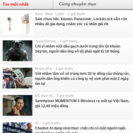
Cùng chuyên mục
Tin mới nhất
Xem - Mua - Luôn - 1 giờ trước
Sale chưa hết: Xiaomi, Panasonic, Lock&Lock vẫn còn
nhiều đồ gia dụng, chăm sóc cá nhân giá tốt
Apps/Games - 2 giờ trước
Chỉ vì nhầm một dấu gạch dưới trong tên tài khoản
Skyrim, người đàn ông vô tội phải ngồi tù 18 tháng
Khám phá - 3 giờ trước
Vứt nhầm tấm vé số trúng hơn 30 tỷ đồng vào thùng rác,
người đàn ông khiến cả công ty vệ sinh phải mất 2 ngày
tìm lại
Đồ chơi số - 3 giờ trước
Sennheiser MOMENTUM 5 Wireless ra mắt tại Việt Nam,
giá 12,49 triệu đồng
AI - 3 giờ trước
Chatbot AI đang viral thực chất chỉ có một người ngồi