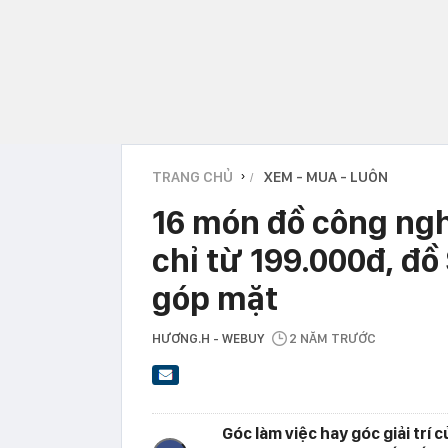
TRANG CHỦ
XEM - MUA - LUÔN
›
16 món đồ công ngh
chỉ từ 199.000đ, đồ
góp mặt
HƯƠNG.H - WEBUY
2 NĂM TRƯỚC
Góc làm việc hay góc giải trí