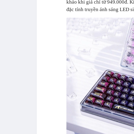
khảo khi giá chỉ từ 949.000đ. K
đặc tính truyền ánh sáng LED si