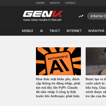
GAMEK
KENH14
CAFEBIZ
Better 
MOBILE
AI
TIN ICT
INTERNET
KHÁM PHÁ
Khai thác mật khẩu yếu, đánh
Được tạo ra t
cắp thông tin đăng nhập, phát
cuốn sách bị 
tán mã độc lên PyPI: Claude
tiêu hủy, Cla
đã xâm nhập 3 công ty thật
mình được xâ
trước khi Anthropic phát hiện
tro tàn của th