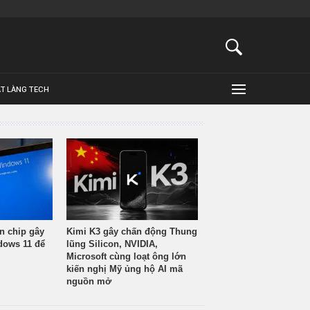
ẬT LÀNG TECH
n chip gây
Kimi K3 gây chấn động Thung
ndows 11 để
lũng Silicon, NVIDIA,
Microsoft cùng loạt ông lớn
kiến nghị Mỹ ủng hộ AI mã
nguồn mở