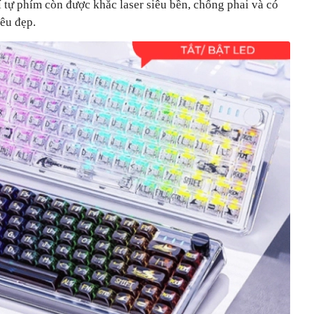
í tự phím còn được khắc laser siêu bền, chống phai và có
êu đẹp.