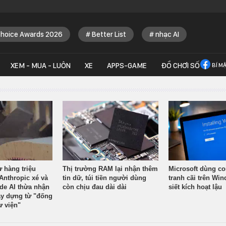
Choice Awards 2026
Better List
nhạc AI
XEM - MUA - LUÔN
XE
APPS-GAME
ĐỒ CHƠI SỐ
BÍ M
ừ hàng triệu
Thị trường RAM lại nhận thêm
Microsoft dùng co
Anthropic xé và
tin dữ, túi tiền người dùng
tranh cãi trên Wi
ude AI thừa nhận
còn chịu đau dài dài
siết kích hoạt lậu
y dựng từ "đống
ư viện"