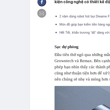
kiện công nghệ có thiết kế độ
2 năm dùng robot hút bụi Dreame F9 
Món đồ giúp bạn kiếm tiền hàng ng
Hết Tết, khẩn trương “độ” dáng vớ
Sạc dự phòng
Đầu tiên thử ngó qua những mẫu
Growntech và Remax. Bên cạnh v
phép bạn nhìn thấy các thành ph
cũng như thuận tiện hơn để xử l
nên chúng sẽ nhẹ và mỏng hơn s