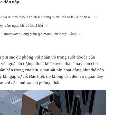
c đáo này.
giá rẻ mới thấy ‘cần cù bù thông minh’ hóa ra lại là ‘chân ái’
ày, sắm ngay khi có Deal hời
i 5 smartwatch đang giảm giá mạnh đến 2 triệu đồng
 pin sạc dự phòng với phần vỏ trong suốt độc lạ của
ẻ ngoài ấn tượng, thiết kế “xuyên thấu” này còn cho
ần bên trong của pin, quan sát pin hoạt động như thế nào
ý khi gặp sự cố. Đặc biệt, do không cần đến vỏ ngoài dày
o với các loại sạc dự phòng khác.