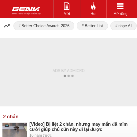
Mới
Hot
Mở rộng
Better Choice Awards 2026
Better List
nhạc AI
2 chân
[Video] Bị liệt 2 chân, nhưng may mắn đã mỉm
cười giúp chú cún này đi lại được
10 năm trước