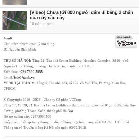
[Video] Chưa tới 800 người dám đi bằng 2 chân
qua cây cầu này
10 năm trước
GenK
Chịu trách nhiệm quản lý nội dung:
Bà Nguyễn Bích Minh
TRỤ SỞ HÀ NỘI:
Tầng 22, Tòa nhà Center Building, Hapulico Complex, Số 01, phố
Nguyễn Huy Tưởng, phường Thanh Xuân, thành phố Hà Nội
Điện thoại:
024 7309 5555
.
Email:
info@genk.vn
VPĐD TẠI TP.HCM:
Tầng 4, Tòa nhà 123, số 127 Võ Văn Tần, Phường Xuân Hòa,
TPHCM
© Copyright 2010 - 2026 - Công ty Cổ phần VCCorp
Tầng 17, 19, 20, 21 Toà nhà Center Building - Hapulico Complex, Số 01, phố Nguyễn Huy
Tưởng, phường Thanh Xuân, thành phố Hà Nội
Hỗ trợ quảng cáo:
02473007108
Giấy phép thiết lập trang thông tin điện tử tổng hợp trên mạng số 460/GP-TTĐT do Sở
Thông tin và Truyền thông Hà Nội cấp ngày 03/02/2016