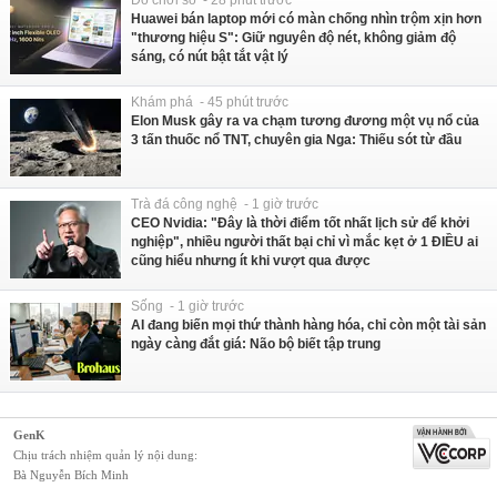
Huawei bán laptop mới có màn chống nhìn trộm xịn hơn
"thương hiệu S": Giữ nguyên độ nét, không giảm độ
sáng, có nút bật tắt vật lý
Khám phá - 45 phút trước
Elon Musk gây ra va chạm tương đương một vụ nổ của
3 tấn thuốc nổ TNT, chuyên gia Nga: Thiếu sót từ đầu
Trà đá công nghệ - 1 giờ trước
CEO Nvidia: "Đây là thời điểm tốt nhất lịch sử để khởi
nghiệp", nhiều người thất bại chỉ vì mắc kẹt ở 1 ĐIỀU ai
cũng hiểu nhưng ít khi vượt qua được
Sống - 1 giờ trước
AI đang biến mọi thứ thành hàng hóa, chỉ còn một tài sản
ngày càng đắt giá: Não bộ biết tập trung
GenK
Chịu trách nhiệm quản lý nội dung:
Bà Nguyễn Bích Minh