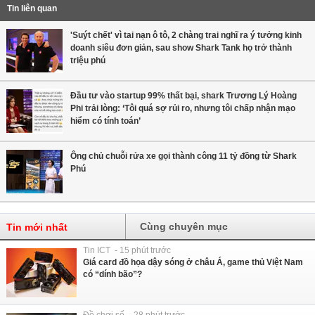
Tin liên quan
'Suýt chết' vì tai nạn ô tô, 2 chàng trai nghĩ ra ý tưởng kinh
doanh siêu đơn giản, sau show Shark Tank họ trở thành
triệu phú
Đầu tư vào startup 99% thất bại, shark Trương Lý Hoàng
Phi trải lòng: ‘Tôi quá sợ rủi ro, nhưng tôi chấp nhận mạo
hiểm có tính toán’
Ông chủ chuỗi rửa xe gọi thành công 11 tỷ đồng từ Shark
Phú
Cùng chuyên mục
Tin mới nhất
Tin ICT - 15 phút trước
Giá card đồ họa dậy sóng ở châu Á, game thủ Việt Nam
có “dính bão”?
Đồ chơi số - 28 phút trước