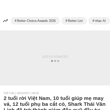
Better Choice Awards 2026
Better List
nhạc AI
Thế Trần
|
28/12/2017 | 08:25
2 tuổi rời Việt Nam, 10 tuổi giúp mẹ may
vá, 12 tuổi phụ ba cắt cỏ, Shark Thái Vân
Linh đã trở thành giám đốc quỹ đầu tư