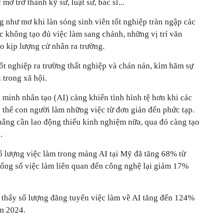
mơ trở thành kỹ sư, luật sư, bác sĩ...
 như mơ khi làn sóng sinh viên tốt nghiệp tràn ngập các
ớc không tạo đủ việc làm sang chảnh, những vị trí văn
o kịp lượng cử nhân ra trường.
tốt nghiệp ra trường thất nghiệp và chán nản, kìm hãm sự
u trong xã hội.
g minh nhân tạo (AI) càng khiến tình hình tệ hơn khi các
 thế con người làm những việc từ đơn giản đến phức tạp.
ẳng cần lao động thiếu kinh nghiệm nữa, qua đó càng tạo
.
 lượng việc làm trong mảng AI tại Mỹ đã tăng 68% từ
ổng số việc làm liên quan đến công nghệ lại giảm 17%
o thấy số lượng đăng tuyển việc làm về AI tăng đến 124%
m 2024.