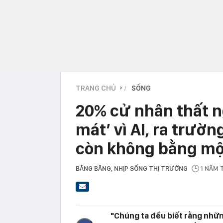
TRANG CHỦ
SỐNG
›
20% cử nhân thất n
mát’ vì AI, ra trườn
còn không bằng mộ
BĂNG BĂNG
, NHỊP SỐNG THỊ TRƯỜNG
1 NĂM
"Chúng ta đều biết rằng nhữ