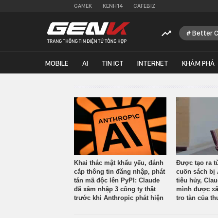
GAMEK
KENH14
CAFEBIZ
Better 
MOBILE
AI
TIN ICT
INTERNET
KHÁM PHÁ
Khai thác mật khẩu yếu, đánh
Được tạo ra t
cắp thông tin đăng nhập, phát
cuốn sách bị 
tán mã độc lên PyPI: Claude
tiêu hủy, Cla
đã xâm nhập 3 công ty thật
mình được xâ
trước khi Anthropic phát hiện
tro tàn của th