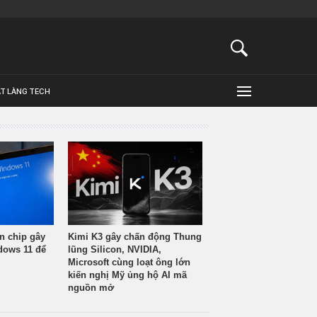
ẬT LÀNG TECH
n chip gây
Kimi K3 gây chấn động Thung
ndows 11 để
lũng Silicon, NVIDIA,
Microsoft cùng loạt ông lớn
kiến nghị Mỹ ủng hộ AI mã
nguồn mở