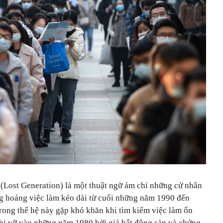
 (Lost Generation) là một thuật ngữ ám chỉ những cử nhân
ng hoảng việc làm kéo dài từ cuối những năm 1990 đến
ong thế hệ này gặp khó khăn khi tìm kiếm việc làm ổn
 bị vỡ vào những năm 1980 bởi giá bất động sản và chứng