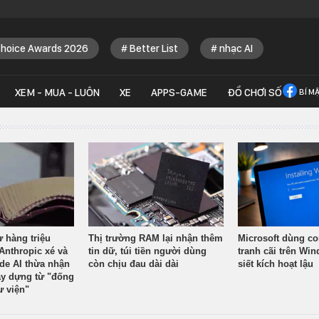
Choice Awards 2026
Better List
nhạc AI
XEM - MUA - LUÔN
XE
APPS-GAME
ĐỒ CHƠI SỐ
BÍ M
ừ hàng triệu
Thị trường RAM lại nhận thêm
Microsoft dùng co
Anthropic xé và
tin dữ, túi tiền người dùng
tranh cãi trên Wi
ude AI thừa nhận
còn chịu đau dài dài
siết kích hoạt lậu
y dựng từ "đống
ư viện"