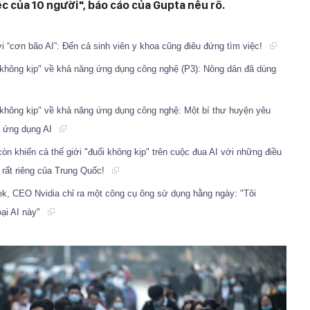
ệc của 10 người", báo cáo của Gupta nêu rõ.
ởi “cơn bão AI”: Đến cả sinh viên y khoa cũng điêu đứng tìm việc!
i không kịp" về khả năng ứng dụng công nghệ (P3): Nông dân đã dùng
i không kịp" về khả năng ứng dụng công nghệ: Một bí thư huyện yêu
 2 ứng dụng AI
n khiến cả thế giới "đuổi không kịp" trên cuộc đua AI với những điều
 rất riêng của Trung Quốc!
, CEO Nvidia chỉ ra một công cụ ông sử dụng hằng ngày: "Tôi
ại AI này"