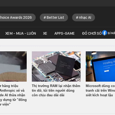
Choice Awards 2026
Better List
nhạc AI
XEM - MUA - LUÔN
XE
APPS-GAME
ĐỒ CHƠI SỐ
BÍ M
ừ hàng triệu
Thị trường RAM lại nhận thêm
Microsoft dùng co
Anthropic xé và
tin dữ, túi tiền người dùng
tranh cãi trên Wi
ude AI thừa nhận
còn chịu đau dài dài
siết kích hoạt lậu
y dựng từ "đống
ư viện"