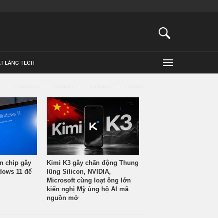
ẬT LÀNG TECH
n chip gây
Kimi K3 gây chấn động Thung
ndows 11 để
lũng Silicon, NVIDIA,
Microsoft cùng loạt ông lớn
kiến nghị Mỹ ủng hộ AI mã
nguồn mở