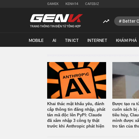
GAMEK
KENH14
CAFEBIZ
Better 
MOBILE
AI
TIN ICT
INTERNET
KHÁM PHÁ
Khai thác mật khẩu yếu, đánh
Được tạo ra t
cắp thông tin đăng nhập, phát
cuốn sách bị 
tán mã độc lên PyPI: Claude
tiêu hủy, Cla
đã xâm nhập 3 công ty thật
mình được xâ
trước khi Anthropic phát hiện
tro tàn của th