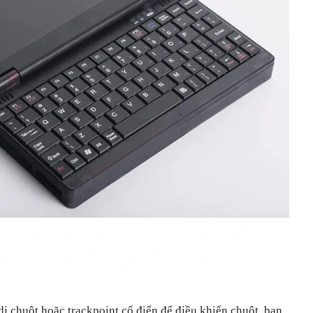
i chuột hoặc trackpoint cổ điển để điều khiển chuột, bạn