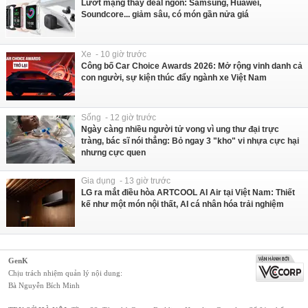
Lướt mạng thấy deal ngon: Samsung, Huawei,
Soundcore... giảm sâu, có món gần nửa giá
Xe - 10 giờ trước
Công bố Car Choice Awards 2026: Mở rộng vinh danh cả
con người, sự kiện thúc đẩy ngành xe Việt Nam
Sống - 12 giờ trước
Ngày càng nhiều người tử vong vì ung thư đại trực
tràng, bác sĩ nói thẳng: Bỏ ngay 3 "kho" vi nhựa cực hại
nhưng cực quen
Gia dụng - 13 giờ trước
LG ra mắt điều hòa ARTCOOL AI Air tại Việt Nam: Thiết
kế như một món nội thất, AI cá nhân hóa trải nghiệm
GenK
Chịu trách nhiệm quản lý nội dung:
Bà Nguyễn Bích Minh