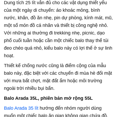
Dung tích 25 lít vẫn đủ cho các vật dụng thiết yếu
của một ngày di chuyển: áo khoác mỏng, bình
nước, khăn, đồ ăn nhẹ, pin dự phòng, kính mát, mũ,
một số món đồ cá nhân và thiết bị công nghệ nhỏ.
Với những ai thường đi trekking nhẹ, picnic, dạo
phố cuối tuần hoặc cần một chiếc balo thay thế túi
đeo chéo quá nhỏ, kiểu balo này có lợi thế ở sự linh
hoạt.
Thiết kế chống nước cũng là điểm cộng của mẫu
balo này, đặc biệt với các chuyến đi mùa hè đối mặt
với mưa bất chợt, mặt đất ẩm hoặc môi trường
ngoài trời nhiều bụi bẩn.
Balo Arada 35L, phiên bản mở rộng 55L
Balo Arada 35 lít
hướng đến nhóm người dùng
muốn một chiếc balo ăn gian không gian chứa đồ.