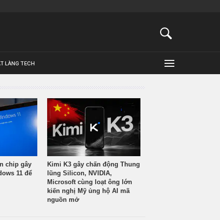
ẬT LÀNG TECH
n chip gây
Kimi K3 gây chấn động Thung
ndows 11 để
lũng Silicon, NVIDIA,
Microsoft cùng loạt ông lớn
kiến nghị Mỹ ủng hộ AI mã
nguồn mở