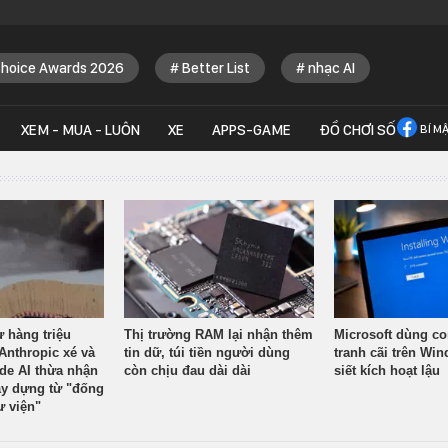
Choice Awards 2026
Better List
nhạc AI
XEM - MUA - LUÔN
XE
APPS-GAME
ĐỒ CHƠI SỐ
BÍ M
ừ hàng triệu
Thị trường RAM lại nhận thêm
Microsoft dùng co
Anthropic xé và
tin dữ, túi tiền người dùng
tranh cãi trên Wi
ude AI thừa nhận
còn chịu đau dài dài
siết kích hoạt lậu
y dựng từ "đống
ư viện"