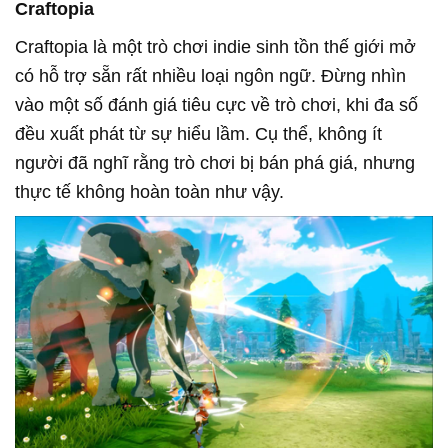
Craftopia
Craftopia là một trò chơi indie sinh tồn thế giới mở
có hỗ trợ sẵn rất nhiều loại ngôn ngữ. Đừng nhìn
vào một số đánh giá tiêu cực về trò chơi, khi đa số
đều xuất phát từ sự hiểu lầm. Cụ thể, không ít
người đã nghĩ rằng trò chơi bị bán phá giá, nhưng
thực tế không hoàn toàn như vậy.