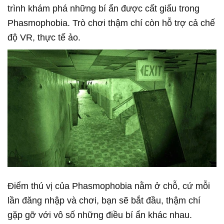
trình khám phá những bí ẩn được cất giấu trong
Phasmophobia. Trò chơi thậm chí còn hỗ trợ cả chế
độ VR, thực tế ảo.
Điểm thú vị của Phasmophobia nằm ở chỗ, cứ mỗi
lần đăng nhập và chơi, bạn sẽ bắt đầu, thậm chí
gặp gỡ với vô số những điều bí ẩn khác nhau.