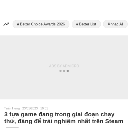
Better Choice Awards 2026
Better List
nhạc AI
Tuấn Hưng
|
23/01/2023 | 10:31
3 tựa game đang trong giai đoạn chạy
thử, đáng để trải nghiệm nhất trên Steam