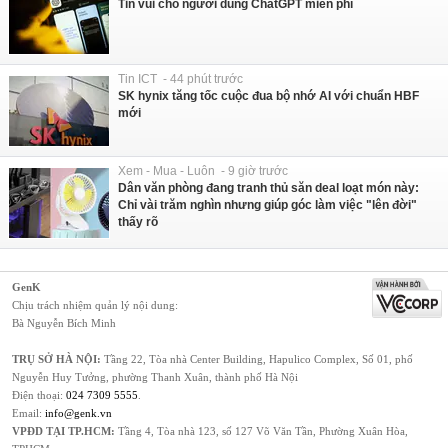
Tin vui cho người dùng ChatGPT miễn phí
Tin ICT - 44 phút trước
SK hynix tăng tốc cuộc đua bộ nhớ AI với chuẩn HBF
mới
Xem - Mua - Luôn - 9 giờ trước
Dân văn phòng đang tranh thủ săn deal loạt món này:
Chỉ vài trăm nghìn nhưng giúp góc làm việc "lên đời"
thấy rõ
GenK
Chịu trách nhiệm quản lý nội dung:
Bà Nguyễn Bích Minh
TRỤ SỞ HÀ NỘI:
Tầng 22, Tòa nhà Center Building, Hapulico Complex, Số 01, phố
Nguyễn Huy Tưởng, phường Thanh Xuân, thành phố Hà Nội
Điện thoại:
024 7309 5555
.
Email:
info@genk.vn
VPĐD TẠI TP.HCM:
Tầng 4, Tòa nhà 123, số 127 Võ Văn Tần, Phường Xuân Hòa,