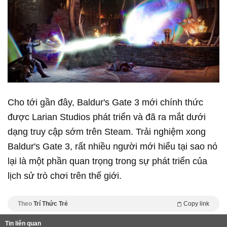
Cho tới gần đây, Baldur's Gate 3 mới chính thức
được Larian Studios phát triển và đã ra mắt dưới
dạng truy cập sớm trên Steam. Trải nghiệm xong
Baldur's Gate 3, rất nhiều người mới hiểu tại sao nó
lại là một phần quan trọng trong sự phát triển của
lịch sử trò chơi trên thế giới.
Theo
Trí Thức Trẻ
Copy link
Tin liên quan