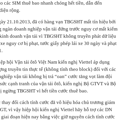
ho các SIM thuê bao nhanh chóng hết tiền, dẫn đến
iện rộng.
gày 21.10.2013, đã có hàng vạn TBGSHT mất tín hiệu bởi
ng ngàn doanh nghiệp vận tải đứng trước nguy cơ mất kiểm
p kinh doanh vận tải vì TBGSHT không truyền phát dữ liệu
 xe nguy cơ bị phạt, tước giấy phép lái xe 30 ngày và phạt
1.
ệp hội Vận tải ôtô Việt Nam kiến nghị Viettel áp dụng
ợng truyền tin thực tế (không tính theo block) đối với các
nghiệp vận tải không bị trả “oan” cước tăng vọt làm đội
 sức cạnh tranh của vận tải ôtô, kiến nghị Bộ GTVT và Bộ
ị ngừng TBGSHT vì hết tiền cước thuê bao.
c thay đổi cách tính cước đã vô hiệu hóa chủ trương giám
T, vì vậy hiệp hội kiến nghị Viettel hãy hỗ trợ các DN
 giai đoạn hiện nay bằng việc giữ nguyên cách tính cước