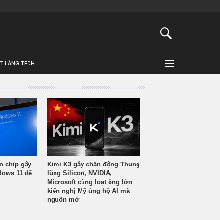
ẬT LÀNG TECH
n chip gây
Kimi K3 gây chấn động Thung
ndows 11 để
lũng Silicon, NVIDIA,
Microsoft cùng loạt ông lớn
kiến nghị Mỹ ủng hộ AI mã
nguồn mở