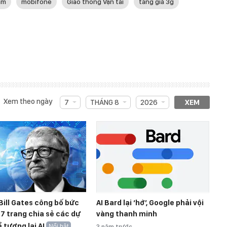
am
mobifone
Giao thông Vận tải
tăng giá 3g
Xem theo ngày
7
THÁNG 8
2026
XEM
Bill Gates công bố bức
AI Bard lại ‘hớ’, Google phải vội
 7 trang chia sẻ các dự
vàng thanh minh
 tương lai AI
Nổi bật
3 năm trước