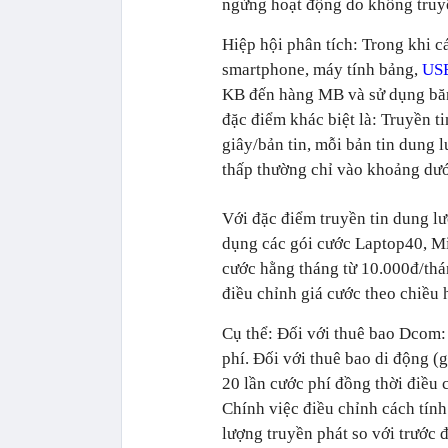
ngừng hoạt động do không truyề
Hiệp hội phân tích: Trong khi c
smartphone, máy tính bảng,
US
KB đến hàng MB và sử dụng băn
đặc điểm khác biệt là: Truyền ti
giây/bản tin, mỗi bản tin dung 
thấp thường chỉ vào khoảng dướ
Với đặc điểm truyền tin dung l
dụng các gói cước Laptop40, Mi
cước hằng tháng từ 10.000đ/thá
điều chỉnh giá cước theo chiều 
Cụ thể: Đối với thuê bao Dcom
phí. Đối với thuê bao di động 
20 lần cước phí đồng thời điề
Chính việc điều chỉnh cách tính
lượng truyền phát so với trước 