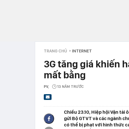
TRANG CHỦ
INTERNET
›
3G tăng giá khiến h
mất bằng
PV
,
13 NĂM TRƯỚC
Chiều 23.10, Hiệp hội Vận tả
gửi Bộ GTVT và các ngành chứ
có thể bị phạt với hình thức c