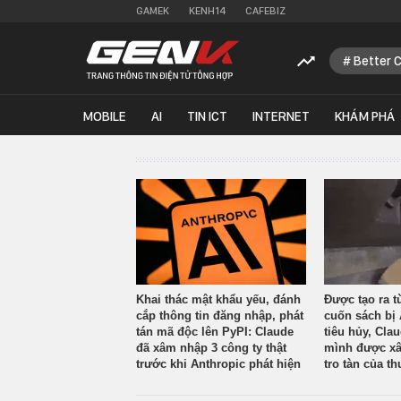
GAMEK
KENH14
CAFEBIZ
Better 
MOBILE
AI
TIN ICT
INTERNET
KHÁM PHÁ
Khai thác mật khẩu yếu, đánh
Được tạo ra t
cắp thông tin đăng nhập, phát
cuốn sách bị 
tán mã độc lên PyPI: Claude
tiêu hủy, Cla
đã xâm nhập 3 công ty thật
mình được xâ
trước khi Anthropic phát hiện
tro tàn của th