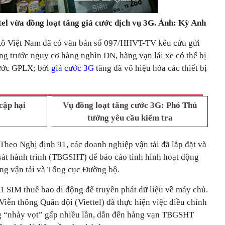
el vừa đồng loạt tăng giá cước dịch vụ 3G. Ảnh: Kỳ Anh
ôtô Việt Nam đã có văn bản số 097/HHVT-TV kêu cứu gửi
 trước nguy cơ hàng nghìn DN, hàng vạn lái xe có thể bị
tước GPLX; bởi
giá cước 3G
tăng đã vô hiệu hóa các thiết bị
cập hại
Vụ đồng loạt tăng cước 3G: Phó Thủ
tướng yêu cầu kiểm tra
Theo Nghị định 91, các doanh nghiệp vận tải đã lắp đặt và
 sát hành trình (TBGSHT) để báo cáo tình hình hoạt động
ông vận tải và Tổng cục Đường bộ.
SIM thuê bao di động để truyền phát dữ liệu về máy chủ.
iễn thông Quân đội (Viettel) đã thực hiện việc điều chỉnh
ng “nhảy vọt” gấp nhiều lần, dẫn đến hàng vạn TBGSHT