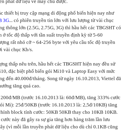
n phát dữ liệu về máy chủ được.
ác thiết bị truy cập mạng di động phổ biến hiện nay như
B 3G
... có phiên truyền tin lớn với lưu lượng từ vài chục
g thông lớn (2.5G, 2.75G, 3G) thì hầu hết các TBGSHT có
n ở tốc độ thấp với tần suất truyền định kỳ từ 5-60
lượng rất nhỏ cỡ ~ 64-256 byte với yêu cầu tốc độ truyền
i vài chục Kb/s.
ượng thấp nêu trên, hầu hết các TBGSHT hiện nay đều sử
10, đặc biệt phổ biến gói Mi10 và Laptop Easy với mức
ng đến 40.000đ/tháng. Song từ ngày 16.10.2013, Viettel đã
hướng tăng quá cao.
: 200đ/MB (trước 16.10.2013 là: 60đ/MB), tăng 333% cước
(gói Mi): 25đ/50KB (trước 16.10.2013 là: 2,5đ/10KB) tăng
u chỉnh block tính cước: 50KB 50KB thay cho 10KB 10KB.
 cước này đã gây ra sự gia tăng hơn hàng trăm lần lưu
đây (vì mỗi lần truyền phát dữ liệu cho dù chỉ 0.1KB cũng