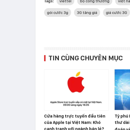
viettel
bộ công thương
việt n
Tags:
gói cước 3g
3G tăng giá
giá cước 3G
TIN CÙNG CHUYÊN MỤC
Cửa hàng trực tuyến đầu tiên
Tỷ phú 
của Apple tại Việt Nam: Khó
thư dài
cạnh tranh với ngành bán lẻ?
đoán về