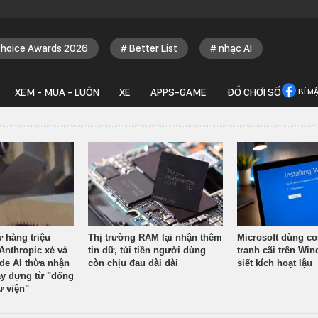
Choice Awards 2026
Better List
nhạc AI
XEM - MUA - LUÔN
XE
APPS-GAME
ĐỒ CHƠI SỐ
BÍ M
ừ hàng triệu
Thị trường RAM lại nhận thêm
Microsoft dùng co
Anthropic xé và
tin dữ, túi tiền người dùng
tranh cãi trên Wi
ude AI thừa nhận
còn chịu đau dài dài
siết kích hoạt lậu
y dựng từ "đống
ư viện"