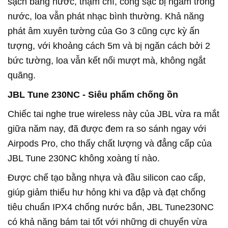
sạch bằng nước, thậm chí, cổng sạc bị ngâm trong
nước, loa vẫn phát nhạc bình thường. Khả năng
phát âm xuyên tường của Go 3 cũng cực kỳ ấn
tượng, với khoảng cách 5m và bị ngăn cách bởi 2
bức tường, loa vẫn kết nối mượt mà, không ngắt
quãng.
JBL Tune 230NC - Siêu phẩm chống ồn
Chiếc tai nghe true wireless này của JBL vừa ra mắt
giữa năm nay, đã được đem ra so sánh ngay với
Airpods Pro, cho thấy chất lượng và đẳng cấp của
JBL Tune 230NC không xoàng tí nào.
Được chế tạo bằng nhựa và đầu silicon cao cấp,
giúp giảm thiểu hư hỏng khi va đập và đạt chống
tiêu chuẩn IPX4 chống nước bắn, JBL Tune230NC
có khả năng bám tai tốt với những di chuyển vừa