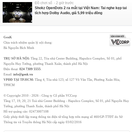
Đồ chơi số - 2 giờ trước
Shokz OpenDots 2 ra mắt tại Việt Nam: Tai nghe kẹp tai
tích hợp Dolby Audio, giá 5,99 triệu đồng
GenK
Chịu trách nhiệm quản lý nội dung:
Bà Nguyễn Bích Minh
TRỤ SỞ HÀ NỘI:
Tầng 22, Tòa nhà Center Building, Hapulico Complex, Số 01, phố
Nguyễn Huy Tưởng, phường Thanh Xuân, thành phố Hà Nội
Điện thoại:
024 7309 5555
.
Email:
info@genk.vn
VPĐD TẠI TP.HCM:
Tầng 4, Tòa nhà 123, số 127 Võ Văn Tần, Phường Xuân Hòa,
TPHCM
© Copyright 2010 - 2026 - Công ty Cổ phần VCCorp
Tầng 17, 19, 20, 21 Toà nhà Center Building - Hapulico Complex, Số 01, phố Nguyễn Huy
Tưởng, phường Thanh Xuân, thành phố Hà Nội
Hỗ trợ quảng cáo:
02473007108
Giấy phép thiết lập trang thông tin điện tử tổng hợp trên mạng số 460/GP-TTĐT do Sở
Thông tin và Truyền thông Hà Nội cấp ngày 03/02/2016