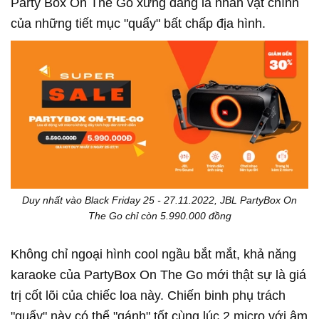
Party Box On The Go xứng đáng là nhân vật chính
của những tiết mục "quẩy" bất chấp địa hình.
Duy nhất vào Black Friday 25 - 27.11.2022, JBL PartyBox On
The Go chỉ còn 5.990.000 đồng
Không chỉ ngoại hình cool ngầu bắt mắt, khả năng
karaoke của PartyBox On The Go mới thật sự là giá
trị cốt lõi của chiếc loa này. Chiến binh phụ trách
"quẩy" này có thể "gánh" tốt cùng lúc 2 micro với âm