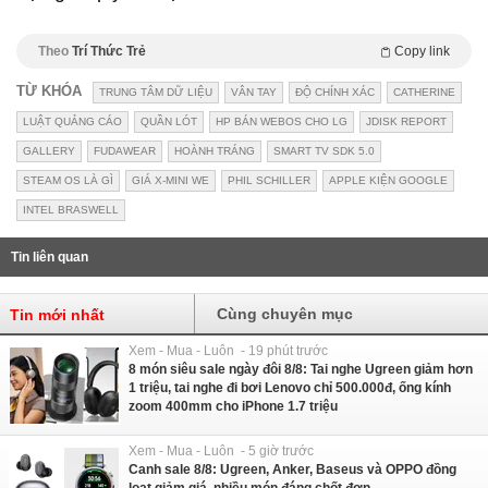
Theo
Trí Thức Trẻ
Copy link
TỪ KHÓA
TRUNG TÂM DỮ LIỆU
VÂN TAY
ĐỘ CHÍNH XÁC
CATHERINE
LUẬT QUẢNG CÁO
QUẦN LÓT
HP BÁN WEBOS CHO LG
JDISK REPORT
GALLERY
FUDAWEAR
HOÀNH TRÁNG
SMART TV SDK 5.0
STEAM OS LÀ GÌ
GIÁ X-MINI WE
PHIL SCHILLER
APPLE KIỆN GOOGLE
INTEL BRASWELL
Tin liên quan
Cùng chuyên mục
Tin mới nhất
Xem - Mua - Luôn - 19 phút trước
8 món siêu sale ngày đôi 8/8: Tai nghe Ugreen giảm hơn
1 triệu, tai nghe đi bơi Lenovo chỉ 500.000đ, ống kính
zoom 400mm cho iPhone 1.7 triệu
Xem - Mua - Luôn - 5 giờ trước
Canh sale 8/8: Ugreen, Anker, Baseus và OPPO đồng
loạt giảm giá, nhiều món đáng chốt đơn