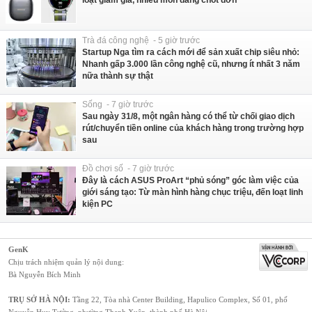
Trà đá công nghệ - 5 giờ trước
Startup Nga tìm ra cách mới để sản xuất chip siêu nhỏ:
Nhanh gấp 3.000 lần công nghệ cũ, nhưng ít nhất 3 năm
nữa thành sự thật
Sống - 7 giờ trước
Sau ngày 31/8, một ngân hàng có thể từ chối giao dịch
rút/chuyển tiền online của khách hàng trong trường hợp
sau
Đồ chơi số - 7 giờ trước
Đây là cách ASUS ProArt “phủ sóng” góc làm việc của
giới sáng tạo: Từ màn hình hàng chục triệu, đến loạt linh
kiện PC
GenK
Chịu trách nhiệm quản lý nội dung:
Bà Nguyễn Bích Minh
TRỤ SỞ HÀ NỘI:
Tầng 22, Tòa nhà Center Building, Hapulico Complex, Số 01, phố
Nguyễn Huy Tưởng, phường Thanh Xuân, thành phố Hà Nội