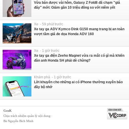
Vừa bán được vài hôm, Galaxy Z Fold8 đã chạm "giá
đáy" mới: Giảm gần 10 triệu đồng so với niêm yết
Xe - 59 phút trước
Xe tay ga ADV Kymco Dink G150 mang trang bị an toàn
vượt tầm giá đe dọa Honda ADV 160
Xe - 1 giờ trước
Xe tay ga điện Zeeho Magnet vừa ra mắt có gì mà khiến
đàn anh Honda SH phải dè chừng?
Khám phá - 1 giờ trước
Lời khuyên cho những ai có iPhone thường xuyên báo
đầy bộ nhớ
GenK
Chịu trách nhiệm quản lý nội dung:
Bà Nguyễn Bích Minh