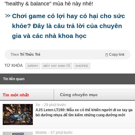
"healthy & balance" mùa hè này nhé!
Chơi game có lợi hay có hại cho sức
khỏe? Đây là câu trả lời của chuyên
gia và các nhà khoa học
Theo
Trí Thức Trẻ
Copy link
TỪ KHÓA
AIRPAY
MÁY XAY SINH TỐ
SHOPEE
Tin liên quan
Cùng chuyên mục
Tin mới nhất
Xe - 29 phút trước
AJS Leten LT190: Mẫu xe có thể khiến người đi xe tay ga
bỏ đường nhựa để tìm kiếm những cung đường mới
Mobile - 57 phút trước