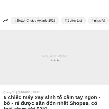
Better Choice Awards 2026
Better List
nhạc AI
Quang Vũ
|
28/04/2021 | 10:00
5 chiếc máy xay sinh tố cầm tay ngon -
bổ - rẻ được săn đón nhất Shopee, có
loại chưa tới 50K!