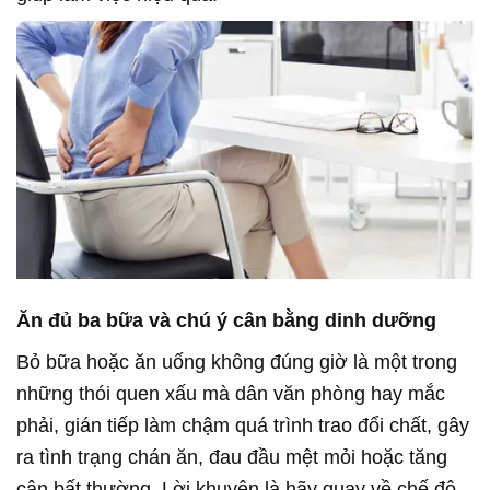
Ăn
đu
̉
ba
bữa
va
̀ chú ý
cân
bằng
dinh
dưỡng
Bỏ bữa hoặc ăn uống không đúng giờ là một trong
những thói quen xấu mà dân văn phòng hay mắc
phải, gián tiếp làm chậm quá trình trao đổi chất, gây
ra tình trạng chán ăn, đau đầu mệt mỏi hoặc tăng
cân bất thường. Lời khuyên là hãy quay về chế độ