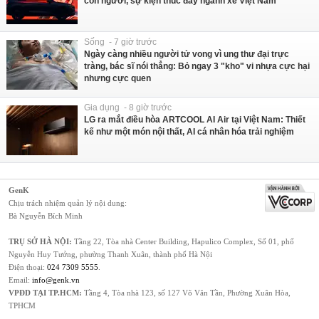
con người, sự kiện thúc đẩy ngành xe Việt Nam
Sống - 7 giờ trước
Ngày càng nhiều người tử vong vì ung thư đại trực
tràng, bác sĩ nói thẳng: Bỏ ngay 3 "kho" vi nhựa cực hại
nhưng cực quen
Gia dụng - 8 giờ trước
LG ra mắt điều hòa ARTCOOL AI Air tại Việt Nam: Thiết
kế như một món nội thất, AI cá nhân hóa trải nghiệm
GenK
Chịu trách nhiệm quản lý nội dung:
Bà Nguyễn Bích Minh
TRỤ SỞ HÀ NỘI:
Tầng 22, Tòa nhà Center Building, Hapulico Complex, Số 01, phố
Nguyễn Huy Tưởng, phường Thanh Xuân, thành phố Hà Nội
Điện thoại:
024 7309 5555
.
Email:
info@genk.vn
VPĐD TẠI TP.HCM:
Tầng 4, Tòa nhà 123, số 127 Võ Văn Tần, Phường Xuân Hòa,
TPHCM