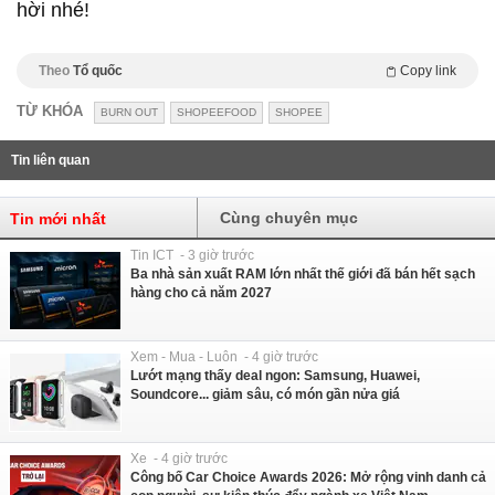
hời nhé!
Theo
Tổ quốc
Copy link
TỪ KHÓA
BURN OUT
SHOPEEFOOD
SHOPEE
Tin liên quan
Cùng chuyên mục
Tin mới nhất
Tin ICT - 3 giờ trước
Ba nhà sản xuất RAM lớn nhất thế giới đã bán hết sạch
hàng cho cả năm 2027
Xem - Mua - Luôn - 4 giờ trước
Lướt mạng thấy deal ngon: Samsung, Huawei,
Soundcore... giảm sâu, có món gần nửa giá
Xe - 4 giờ trước
Công bố Car Choice Awards 2026: Mở rộng vinh danh cả