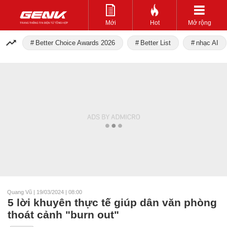
Mới
Hot
Mở rộng
Better Choice Awards 2026
Better List
nhạc AI
Quang Vũ
|
19/03/2024 | 08:00
5 lời khuyên thực tế giúp dân văn phòng
thoát cảnh "burn out"