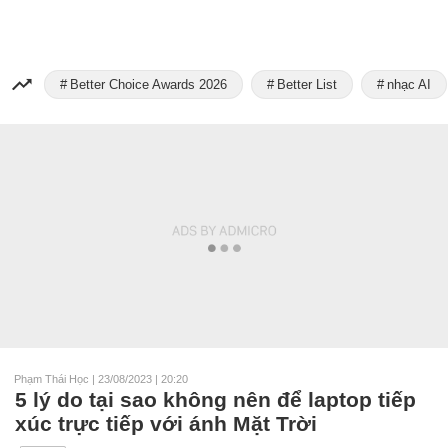
Better Choice Awards 2026
Better List
nhạc AI
Phạm Thái Học
|
23/08/2023 | 20:20
5 lý do tại sao không nên để laptop tiếp
xúc trực tiếp với ánh Mặt Trời