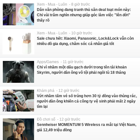
Xem - Mua - Luôn - 8 giờ trước
Dân văn phòng đang tranh thủ săn deal loạt món này:
Chỉ vài trăm nghìn nhưng giúp góc làm việc "lên đời"
thấy rõ
Xem - Mua - Luôn - 10 giờ trước
Sale chưa hết: Xiaomi, Panasonic, Lock&Lock vẫn còn
nhiều đồ gia dụng, chăm sóc cá nhân giá tốt
Apps/Games - 11 giờ trước
Chỉ vì nhầm một dấu gạch dưới trong tên tài khoản
Skyrim, người đàn ông vô tội phải ngồi tù 18 tháng
Khám phá - 12 giờ trước
Vứt nhầm tấm vé số trúng hơn 30 tỷ đồng vào thùng rác,
người đàn ông khiến cả công ty vệ sinh phải mất 2 ngày
tìm lại
Đồ chơi số - 12 giờ trước
Sennheiser MOMENTUM 5 Wireless ra mắt tại Việt Nam,
giá 12,49 triệu đồng