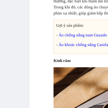
thường, đặc biệt khi thấm mồ h
Trong khi đó, các dòng áo chuyê
phản xạ nhiệt, giúp giảm hấp th
Gợi ý sản phẩm:
-
Áo chống nắng nam Guzado v
-
Áo khoác chống nắng Canifa
Kính râm