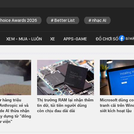
Choice Awards 2026
Better List
nhạc AI
XEM - MUA - LUÔN
XE
APPS-GAME
ĐỒ CHƠI SỐ
BÍ M
ừ hàng triệu
Thị trường RAM lại nhận thêm
Microsoft dùng co
Anthropic xé và
tin dữ, túi tiền người dùng
tranh cãi trên Wi
ude AI thừa nhận
còn chịu đau dài dài
siết kích hoạt lậu
y dựng từ "đống
ư viện"