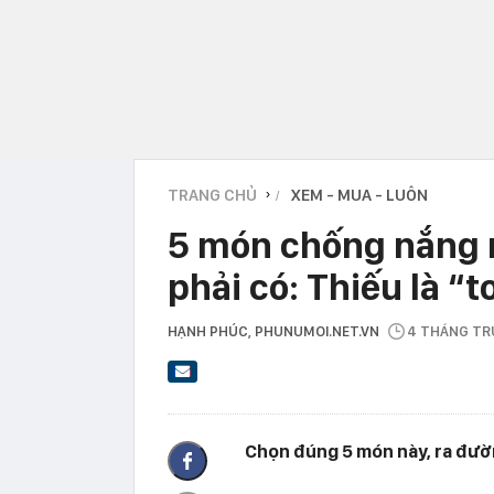
TRANG CHỦ
XEM - MUA - LUÔN
›
5 món chống nắng 
phải có: Thiếu là “t
HẠNH PHÚC
, PHUNUMOI.NET.VN
4 THÁNG T
Chọn đúng 5 món này, ra đườn