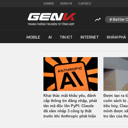
GAMEK
KENH14
CAFEBIZ
Better 
MOBILE
AI
TIN ICT
INTERNET
KHÁM PHÁ
Khai thác mật khẩu yếu, đánh
Được tạo ra t
cắp thông tin đăng nhập, phát
cuốn sách bị 
tán mã độc lên PyPI: Claude
tiêu hủy, Cla
đã xâm nhập 3 công ty thật
mình được xâ
trước khi Anthropic phát hiện
tro tàn của th