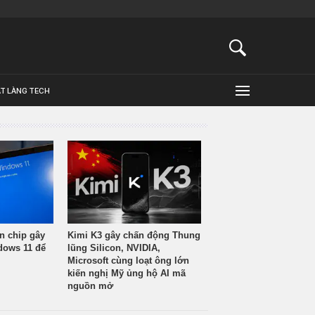
ẬT LÀNG TECH
n chip gây
Kimi K3 gây chấn động Thung
ndows 11 để
lũng Silicon, NVIDIA,
Microsoft cùng loạt ông lớn
kiến nghị Mỹ ủng hộ AI mã
nguồn mở