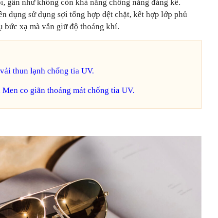
ôi, gần như không còn khả năng chống nắng đáng kể.
n dụng sử dụng sợi tổng hợp dệt chặt, kết hợp lớp phủ
ụ bức xạ mà vẫn giữ độ thoáng khí.
ải thun lạnh chống tia UV.
 Men co giãn thoáng mát chống tia UV.