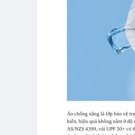
Áo chống nắng là lớp bảo vệ trự
biến, hiệu quả không nằm ở độ 
AS/NZS 4399, vải UPF 50+ có th