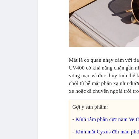
Mắt là cơ quan nhạy cảm với ti
UV400 có khả năng chặn gần nh
võng mạc và đục thủy tinh thể k
chói từ bề mặt phản xạ như đườn
xe hoặc di chuyển ngoài trời tr
Gợi ý sản phẩm:
-
Kính râm phân cực nam Veit
-
Kính mắt Cyxus đổi màu phâ