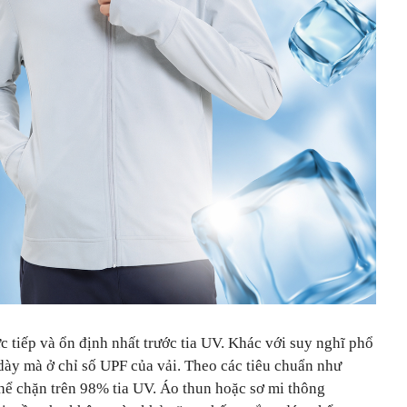
c tiếp và ổn định nhất trước tia UV. Khác với suy nghĩ phổ
dày mà ở chỉ số UPF của vải. Theo các tiêu chuẩn như
ể chặn trên 98% tia UV. Áo thun hoặc sơ mi thông