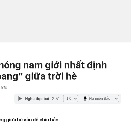
nóng nam giới nhất định
oang” giữa trời hè
RƯỚC
2:51
Nghe đọc bài
g giữa hè vẫn dễ chịu hẳn.