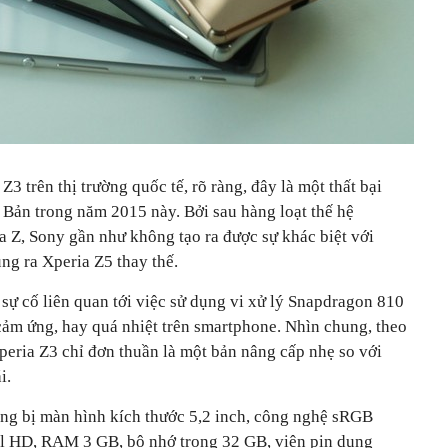
3 trên thị trường quốc tế, rõ ràng, đây là một thất bại
 Bản trong năm 2015 này. Bởi sau hàng loạt thế hệ
 Z, Sony gần như không tạo ra được sự khác biệt với
ung ra Xperia Z5 thay thế.
sự cố liên quan tới việc sử dụng vi xử lý Snapdragon 810
cảm ứng, hay quá nhiệt trên smartphone. Nhìn chung, theo
peria Z3 chỉ đơn thuần là một bản nâng cấp nhẹ so với
i.
ang bị màn hình kích thước 5,2 inch, công nghệ sRGB
 HD, RAM 3 GB, bộ nhớ trong 32 GB, viên pin dung