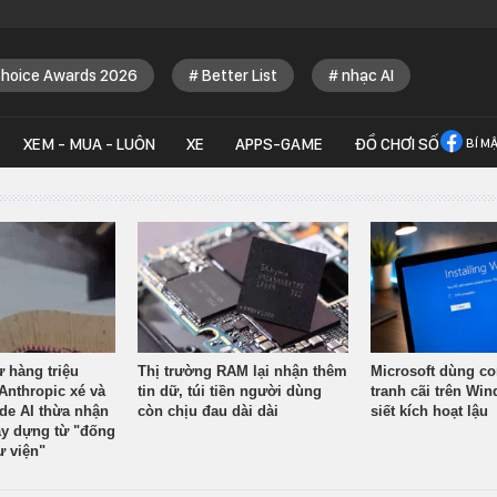
Choice Awards 2026
Better List
nhạc AI
XEM - MUA - LUÔN
XE
APPS-GAME
ĐỒ CHƠI SỐ
BÍ M
ừ hàng triệu
Thị trường RAM lại nhận thêm
Microsoft dùng co
Anthropic xé và
tin dữ, túi tiền người dùng
tranh cãi trên Wi
ude AI thừa nhận
còn chịu đau dài dài
siết kích hoạt lậu
y dựng từ "đống
ư viện"