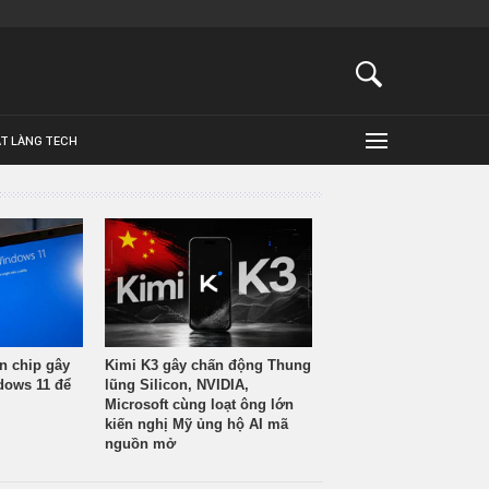
ẬT LÀNG TECH
n chip gây
Kimi K3 gây chấn động Thung
ndows 11 để
lũng Silicon, NVIDIA,
Microsoft cùng loạt ông lớn
kiến nghị Mỹ ủng hộ AI mã
nguồn mở