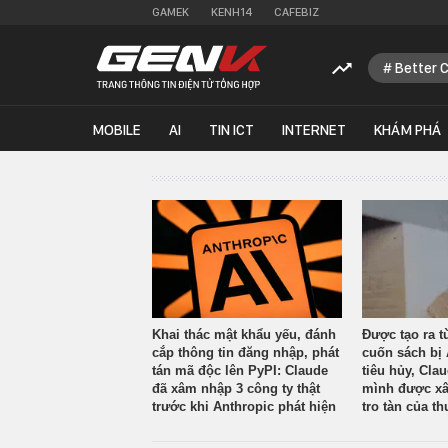
GAMEK
KENH14
CAFEBIZ
Better 
MOBILE
AI
TIN ICT
INTERNET
KHÁM PHÁ
Khai thác mật khẩu yếu, đánh
Được tạo ra t
cắp thông tin đăng nhập, phát
cuốn sách bị 
tán mã độc lên PyPI: Claude
tiêu hủy, Cla
đã xâm nhập 3 công ty thật
mình được xâ
trước khi Anthropic phát hiện
tro tàn của th