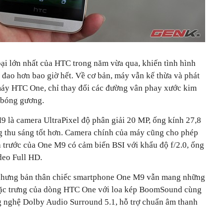
i lớn nhất của HTC trong năm vừa qua, khiến tình hình
 đao hơn bao giờ hết. Về cơ bản, máy vẫn kế thừa và phát
máy HTC One, chỉ thay đổi các đường vân phay xước kim
 bóng gương.
 là camera UltraPixel độ phân giải 20 MP, ống kính 27,8
g thu sáng tốt hơn. Camera chính của máy cũng cho phép
 trước của One M9 có cảm biến BSI với khẩu độ f/2.0, ống
deo Full HD.
, nhưng bản thân chiếc smartphone One M9 vẫn mang những
 đặc trưng của dòng HTC One với loa kép BoomSound cùng
g nghệ Dolby Audio Surround 5.1, hỗ trợ chuẩn âm thanh