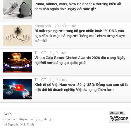
Puma, adidas, Vans, New Balance: 4 thương hiệu đồ
nam bán nghìn đơn, ngày đôi sale gì?
Khám phá - 29 phút trước
Bí mật rợn người trong bộ gen nhân loại: 1% DNA của
bạn đến từ một loài người "bóng ma" chưa từng được
biết tới!
Tin ICT - 1 giờ trước
Vì sao Gala Better Choice Awards 2026 đặt trong Ngày
hội Đổi mới sáng tạo quốc gia?
Tin ICT - 1 giờ trước
Kinh tế số Việt Nam vượt 39 tỷ USD: Đằng sau con số là
một thế hệ doanh nghiệp Việt đang nghĩ lớn hơn
GenK
Chịu trách nhiệm quản lý nội dung:
Bà Nguyễn Bích Minh