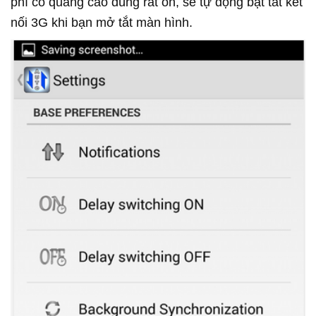
phí có quảng cáo dùng rất ổn, sẽ tự động bật tắt kết
nối 3G khi bạn mở tắt màn hình.