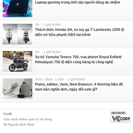
Laptop gaming trong thời đại người dùng đa nhiệm
Xe - 1 giờ trước
Thách thức Honda SH, xe tay ga Ý Lambretta J200 lộ
diện sở hữu phanh ABS hai kênh
Xe - 1 giờ trước
So kè Yamaha Tenere 700, vua phượt Royal Enfield
Himalayan 750 lộ diện cùng hàng tá công nghệ
Xem - Mua - Luôn - 1 giờ trước
Puma, adidas, Vans, New Balance: 4 thương hiệu đồ
nam bán nghìn đơn, ngày đôi sale gì?
GenK
Chịu trách nhiệm quản lý nội dung:
Bà Nguyễn Bích Minh