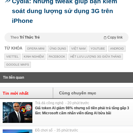
Cydia: Những tweak giúp bạn kiểm
soát dung lượng sử dụng 3G trên
iPhone
Theo
Trí Thức Trẻ
Copy link
TỪ KHÓA
OPERA MINI
ỨNG DỤNG
VIỆT NAM
YOUTUBE
ANDROID
VIETTEL
KINH NGHIỆM
FACEBOOK
HẾT LƯU LƯỢNG 3G GIỮA THÁNG
GOOGLE MAPS
Tin liên quan
Cùng chuyên mục
Tin mới nhất
Trà đá công nghệ - 20 phút trước
Giá token AI giảm 98% nhưng số tiền phải trả tăng gấp 3
lần: Microsoft cấm nhân viên dùng AI bừa bãi
Đồ chơi số - 35 phút trước