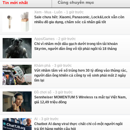
Cùng chuyên mục
Tin mới nhất
Xem - Mua - Luôn - 1 giờ trước
Sale chưa hết: Xiaomi, Panasonic, Lock&Lock vẫn còn
nhiều đồ gia dụng, chăm sóc cá nhân giá tốt
Apps/Games - 2 giờ trước
Chỉ vì nhầm một dấu gạch dưới trong tên tài khoản
Skyrim, người đàn ông vô tội phải ngồi tù 18 tháng
Khám phá - 3 giờ trước
Vứt nhầm tấm vé số trúng hơn 30 tỷ đồng vào thùng rác,
người đàn ông khiến cả công ty vệ sinh phải mất 2 ngày
tìm lại
Đồ chơi số - 3 giờ trước
Sennheiser MOMENTUM 5 Wireless ra mắt tại Việt Nam,
giá 12,49 triệu đồng
AI - 3 giờ trước
Chatbot AI đang viral thực chất chỉ có một người ngồi
trả lời hàng nghìn câu hỏi