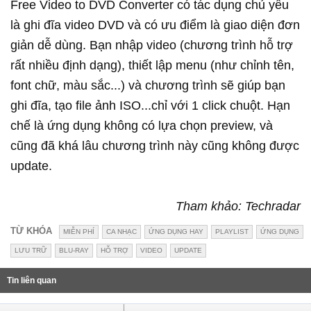
Free Video to DVD Converter có tác dụng chủ yếu
là ghi đĩa video DVD và có ưu điểm là giao diện đơn
giản dễ dùng. Bạn nhập video (chương trình hỗ trợ
rất nhiều định dạng), thiết lập menu (như chỉnh tên,
font chữ, màu sắc...) và chương trình sẽ giúp bạn
ghi đĩa, tạo file ảnh ISO...chỉ với 1 click chuột. Hạn
chế là ứng dụng không có lựa chọn preview, và
cũng đã khá lâu chương trình này cũng không được
update.
Tham khảo: Techradar
TỪ KHÓA
MIỄN PHÍ
CA NHẠC
ỨNG DỤNG HAY
PLAYLIST
ỨNG DỤNG
LƯU TRỮ
BLU-RAY
HỖ TRỢ
VIDEO
UPDATE
Tin liên quan