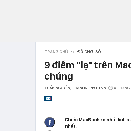
TRANG CHỦ
ĐỒ CHƠI SỐ
›
9 điểm "lạ" trên Ma
chúng
TUẤN NGUYỄN
, THANHNIENVIET.VN
4 THÁNG
Chiếc MacBook rẻ nhất lịch s
nhất.