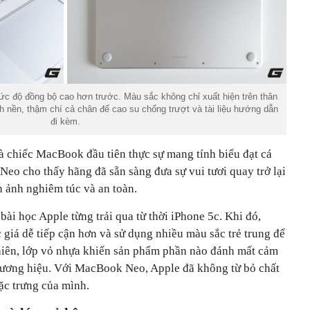
ức độ đồng bộ cao hơn trước. Màu sắc không chỉ xuất hiện trên thân
 nền, thậm chí cả chân đế cao su chống trượt và tài liệu hướng dẫn
đi kèm.
là chiếc MacBook đầu tiên thực sự mang tính biểu đạt cá
eo cho thấy hãng đã sẵn sàng đưa sự vui tươi quay trở lại
h ảnh nghiêm túc và an toàn.
bài học Apple từng trải qua từ thời iPhone 5c. Khi đó,
giá dễ tiếp cận hơn và sử dụng nhiều màu sắc trẻ trung để
hiên, lớp vỏ nhựa khiến sản phẩm phần nào đánh mất cảm
thương hiệu. Với MacBook Neo, Apple đã không từ bỏ chất
đặc trưng của mình.