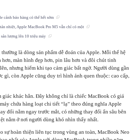
 cảnh báo hàng có thể hết sớm
tản nhiệt, Apple MacBook Pro M5 vẫn chỉ có một
sản lượng lên 10 triệu máy
thường là dòng sản phẩm dễ đoán của Apple. Mỗi thế hệ
 hơn, màn hình đẹp hơn, pin lâu hơn và đôi chút tinh
ốt lên, nhưng hiếm khi tạo cảm giác bất ngờ. Người dùng gần
c gì, còn Apple cũng duy trì hình ảnh quen thuộc: cao cấp,
giác khác hẳn. Đây không chỉ là chiếc MacBook có giá
 máy chứa hàng loạt chi tiết “lạ” theo đúng nghĩa Apple
hay đổi nằm ngay trước mắt, có những thay đổi ẩn sâu bên
iệt nằm ở nơi người dùng khó nhìn thấy nhất.
ho sự hoàn thiện liên tục trong vùng an toàn, MacBook Neo
 bạo nhất của Apple với dòng MacBook trong nhiều năm