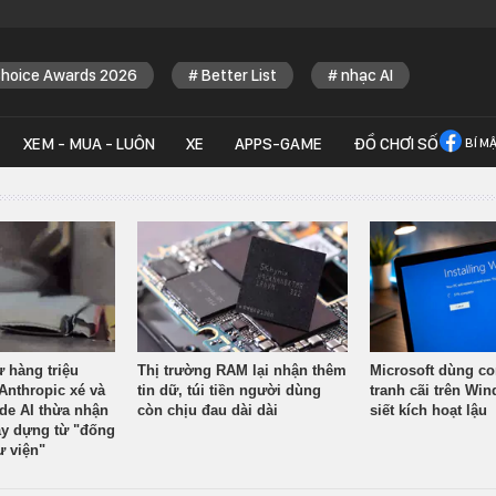
Choice Awards 2026
Better List
nhạc AI
XEM - MUA - LUÔN
XE
APPS-GAME
ĐỒ CHƠI SỐ
BÍ M
ừ hàng triệu
Thị trường RAM lại nhận thêm
Microsoft dùng co
Anthropic xé và
tin dữ, túi tiền người dùng
tranh cãi trên Wi
ude AI thừa nhận
còn chịu đau dài dài
siết kích hoạt lậu
y dựng từ "đống
ư viện"