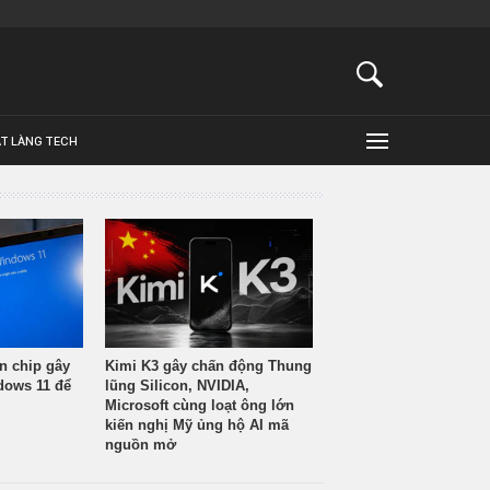
ẬT LÀNG TECH
n chip gây
Kimi K3 gây chấn động Thung
ndows 11 để
lũng Silicon, NVIDIA,
Microsoft cùng loạt ông lớn
kiến nghị Mỹ ủng hộ AI mã
nguồn mở