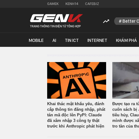
GAMEK
KENH14
CAFEBIZ
Better 
MOBILE
AI
TIN ICT
INTERNET
KHÁM PHÁ
Khai thác mật khẩu yếu, đánh
Được tạo ra t
cắp thông tin đăng nhập, phát
cuốn sách bị 
tán mã độc lên PyPI: Claude
tiêu hủy, Cla
đã xâm nhập 3 công ty thật
mình được xâ
trước khi Anthropic phát hiện
tro tàn của th