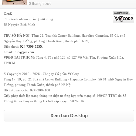
3 tháng trước
GenK
Chịu trách nhiệm quản lý nội dung:
Bà Nguyễn Bích Minh
TRỤ SỞ HÀ NỘI:
Tầng 22, Tòa nhà Center Building, Hapulico Complex, Số 01, phố
Nguyễn Huy Tưởng, phường Thanh Xuân, thành phố Hà Nội
Điện thoại:
024 7309 5555
.
Email:
info@genk.vn
VPĐD TẠI TP.HCM:
Tầng 4, Tòa nhà 123, số 127 Võ Văn Tần, Phường Xuân Hòa,
TPHCM
© Copyright 2010 - 2026 - Công ty Cổ phần VCCorp
Tầng 17, 19, 20, 21 Toà nhà Center Building - Hapulico Complex, Số 01, phố Nguyễn Huy
Tưởng, phường Thanh Xuân, thành phố Hà Nội
Hỗ trợ quảng cáo:
02473007108
Giấy phép thiết lập trang thông tin điện tử tổng hợp trên mạng số 460/GP-TTĐT do Sở
Thông tin và Truyền thông Hà Nội cấp ngày 03/02/2016
Xem bản Desktop