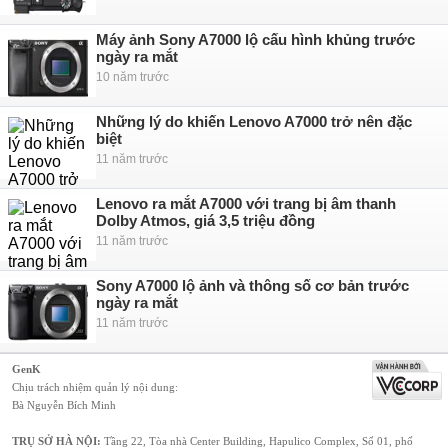
Máy ảnh Sony A7000 lộ cấu hình khủng trước
ngày ra mắt
10 năm trước
Những lý do khiến Lenovo A7000 trở nên đặc
biệt
11 năm trước
Lenovo ra mắt A7000 với trang bị âm thanh
Dolby Atmos, giá 3,5 triệu đồng
11 năm trước
Sony A7000 lộ ảnh và thông số cơ bản trước
ngày ra mắt
11 năm trước
GenK
Chịu trách nhiệm quản lý nội dung:
Bà Nguyễn Bích Minh
TRỤ SỞ HÀ NỘI:
Tầng 22, Tòa nhà Center Building, Hapulico Complex, Số 01, phố