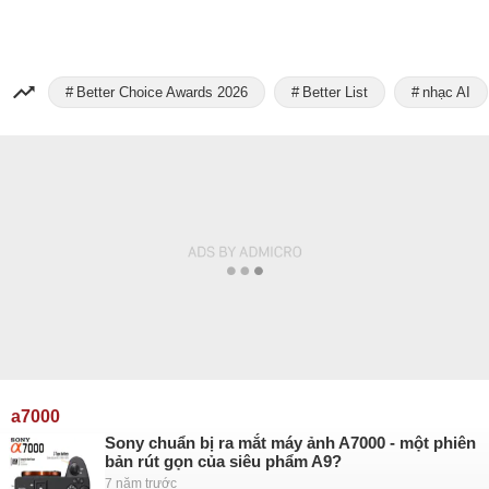
Better Choice Awards 2026
Better List
nhạc AI
a7000
Sony chuẩn bị ra mắt máy ảnh A7000 - một phiên
bản rút gọn của siêu phẩm A9?
7 năm trước