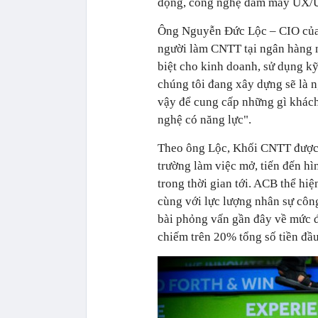
động, công nghệ đám mây UX/U
Ông Nguyễn Đức Lộc – CIO của 
người làm CNTT tại ngân hàng n
biệt cho kinh doanh, sử dụng 
chúng tôi đang xây dựng sẽ là n
vậy để cung cấp những gì khách
nghệ có năng lực".
Theo ông Lộc, Khối CNTT được
trường làm việc mở, tiến đến h
trong thời gian tới. ACB thể hi
cùng với lực lượng nhân sự côn
bài phỏng vấn gần đây về mức 
chiếm trên 20% tổng số tiền đầu 