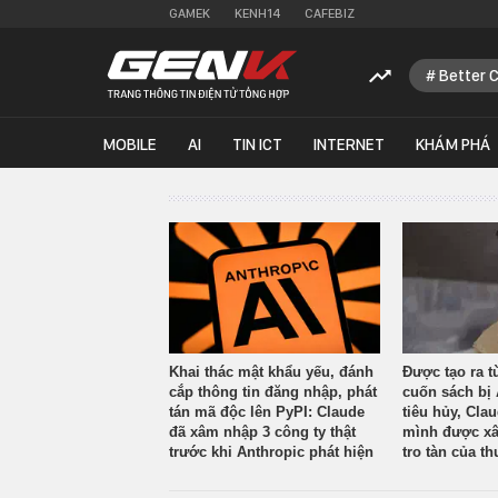
GAMEK
KENH14
CAFEBIZ
Better 
MOBILE
AI
TIN ICT
INTERNET
KHÁM PHÁ
Khai thác mật khẩu yếu, đánh
Được tạo ra t
cắp thông tin đăng nhập, phát
cuốn sách bị 
tán mã độc lên PyPI: Claude
tiêu hủy, Cla
đã xâm nhập 3 công ty thật
mình được xâ
trước khi Anthropic phát hiện
tro tàn của th