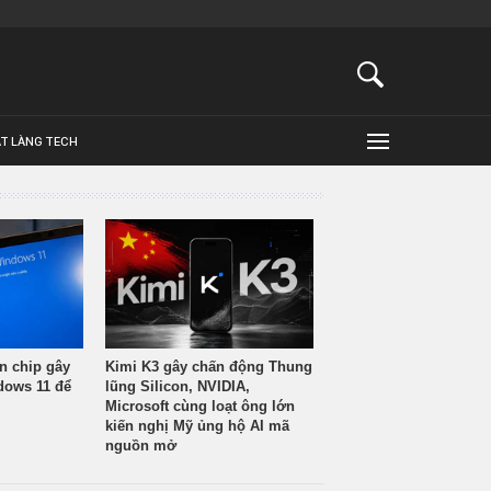
ẬT LÀNG TECH
n chip gây
Kimi K3 gây chấn động Thung
ndows 11 để
lũng Silicon, NVIDIA,
Microsoft cùng loạt ông lớn
kiến nghị Mỹ ủng hộ AI mã
nguồn mở