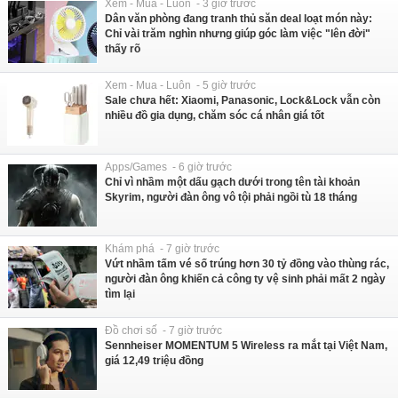
Xem - Mua - Luôn - 3 giờ trước
Dân văn phòng đang tranh thủ săn deal loạt món này:
Chỉ vài trăm nghìn nhưng giúp góc làm việc "lên đời"
thấy rõ
Xem - Mua - Luôn - 5 giờ trước
Sale chưa hết: Xiaomi, Panasonic, Lock&Lock vẫn còn
nhiều đồ gia dụng, chăm sóc cá nhân giá tốt
Apps/Games - 6 giờ trước
Chỉ vì nhầm một dấu gạch dưới trong tên tài khoản
Skyrim, người đàn ông vô tội phải ngồi tù 18 tháng
Khám phá - 7 giờ trước
Vứt nhầm tấm vé số trúng hơn 30 tỷ đồng vào thùng rác,
người đàn ông khiến cả công ty vệ sinh phải mất 2 ngày
tìm lại
Đồ chơi số - 7 giờ trước
Sennheiser MOMENTUM 5 Wireless ra mắt tại Việt Nam,
giá 12,49 triệu đồng