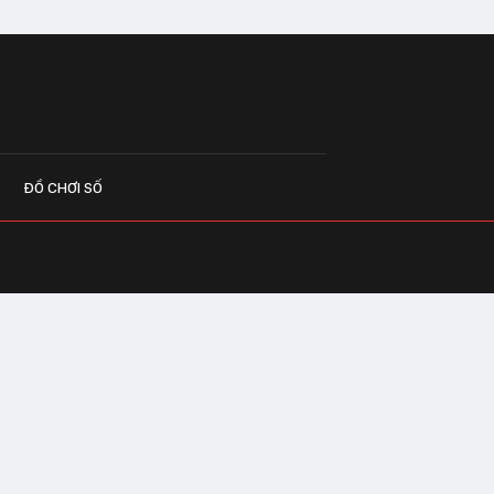
ĐỒ CHƠI SỐ
G CÁO
o.vn