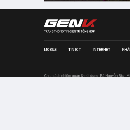
MOBILE
TIN ICT
INTERNET
KHÁ
Chịu trách nhiệm quản lý nội dung: Bà Nguyễn Bích M
TRỤ SỞ HÀ NỘI:
Tầng 22, Tòa nhà Center Building, 
Huy Tưởng, phường Thanh Xuân, thành phố Hà Nội
Điện thoại: 024 7309 5555.
Email:
info@genk.vn
VPĐD TẠI TP.HCM:
Tầng 4, Tòa nhà 123, số 127 Võ
© Copyright 2010 - 2026 - Công ty Cổ phần VCCorp
Tầng 17, 19, 20, 21 Toà nhà Center Building - Hapul
Tưởng, phường Thanh Xuân, thành phố Hà Nội
Giấy phép thiết lập trang thông tin điện tử tổng hợp