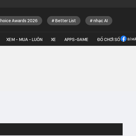
Choice Awards 2026
Better List
nhạc AI
XEM - MUA - LUÔN
XE
APPS-GAME
ĐỒ CHƠI SỐ
BÍ M