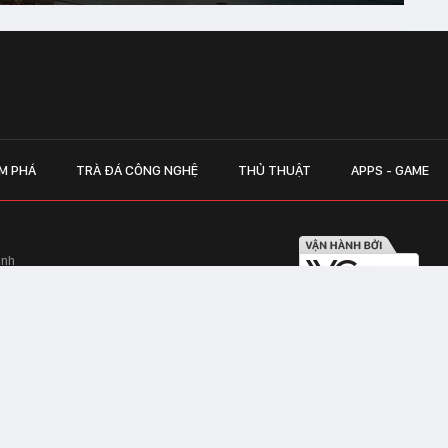
M PHÁ
TRÀ ĐÁ CÔNG NGHỆ
THỦ THUẬT
APPS - GAME
inh
Hapulico Complex, Số 01, phố Nguyễn
LIÊN HỆ QUẢN
 Văn Tần, Phường Xuân Hòa, TPHCM
Hotline hỗ trợ quảng cáo:
ico Complex, Số 01, phố Nguyễn Huy
Email:
giaitrixahoi@admicr
Hỗ trợ & CSKH: Admicro
 trên mạng số 460/GP-TTĐT do Sở Thông