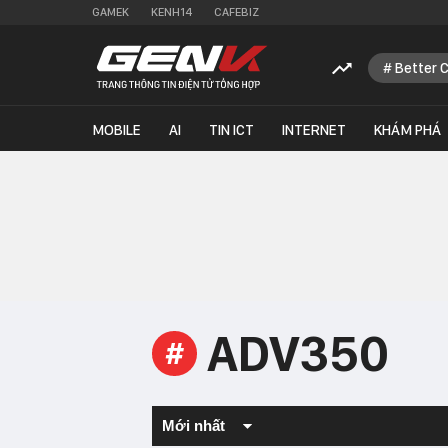
GAMEK
KENH14
CAFEBIZ
Better 
MOBILE
AI
TIN ICT
INTERNET
KHÁM PHÁ
ADV350
#
Mới nhất