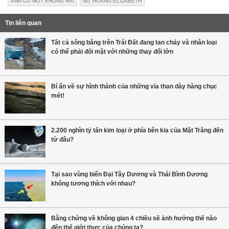
ẢNH CÓ MỘT KHÔNG HAI
NỮ HOÀNG ELIZABETH
Tin liên quan
Tất cả sông băng trên Trái Đất đang tan chảy và nhân loại
có thể phải đối mặt với những thay đổi lớn
Bí ẩn về sự hình thành của những vỉa than dày hàng chục
mét!
2.200 nghìn tỷ tấn kim loại ở phía bên kia của Mặt Trăng đến
từ đâu?
Tại sao vùng biển Đại Tây Dương và Thái Bình Dương
không tương thích với nhau?
Bằng chứng về không gian 4 chiều sẽ ảnh hưởng thế nào
đến thế giới thực của chúng ta?