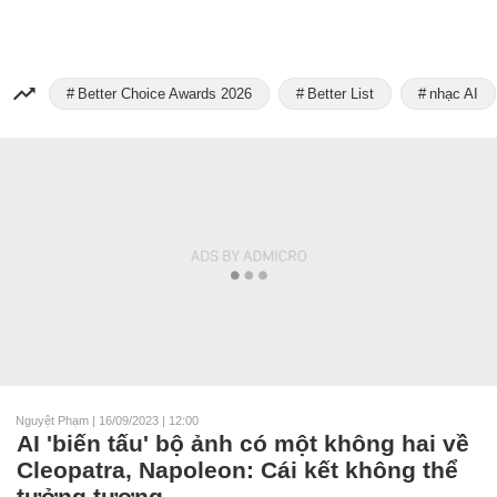
Better Choice Awards 2026
Better List
nhạc AI
Nguyệt Phạm
|
16/09/2023 | 12:00
AI 'biến tấu' bộ ảnh có một không hai về
Cleopatra, Napoleon: Cái kết không thể
tưởng tượng