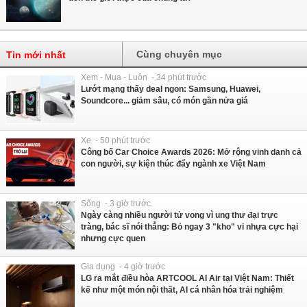
Cùng chuyên mục
Tin mới nhất
Xem - Mua - Luôn - 34 phút trước
Lướt mạng thấy deal ngon: Samsung, Huawei,
Soundcore... giảm sâu, có món gần nửa giá
Xe - 50 phút trước
Công bố Car Choice Awards 2026: Mở rộng vinh danh cả
con người, sự kiện thúc đẩy ngành xe Việt Nam
Sống - 3 giờ trước
Ngày càng nhiều người tử vong vì ung thư đại trực
tràng, bác sĩ nói thẳng: Bỏ ngay 3 "kho" vi nhựa cực hại
nhưng cực quen
Gia dụng - 4 giờ trước
LG ra mắt điều hòa ARTCOOL AI Air tại Việt Nam: Thiết
kế như một món nội thất, AI cá nhân hóa trải nghiệm