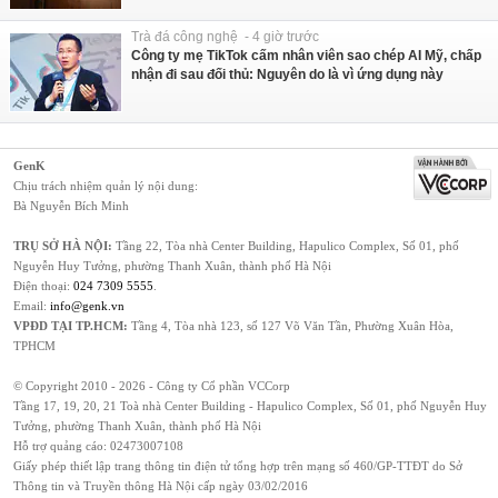
Trà đá công nghệ - 4 giờ trước
Công ty mẹ TikTok cấm nhân viên sao chép AI Mỹ, chấp
nhận đi sau đối thủ: Nguyên do là vì ứng dụng này
GenK
Chịu trách nhiệm quản lý nội dung:
Bà Nguyễn Bích Minh
TRỤ SỞ HÀ NỘI:
Tầng 22, Tòa nhà Center Building, Hapulico Complex, Số 01, phố
Nguyễn Huy Tưởng, phường Thanh Xuân, thành phố Hà Nội
Điện thoại:
024 7309 5555
.
Email:
info@genk.vn
VPĐD TẠI TP.HCM:
Tầng 4, Tòa nhà 123, số 127 Võ Văn Tần, Phường Xuân Hòa,
TPHCM
© Copyright 2010 - 2026 - Công ty Cổ phần VCCorp
Tầng 17, 19, 20, 21 Toà nhà Center Building - Hapulico Complex, Số 01, phố Nguyễn Huy
Tưởng, phường Thanh Xuân, thành phố Hà Nội
Hỗ trợ quảng cáo:
02473007108
Giấy phép thiết lập trang thông tin điện tử tổng hợp trên mạng số 460/GP-TTĐT do Sở
Thông tin và Truyền thông Hà Nội cấp ngày 03/02/2016