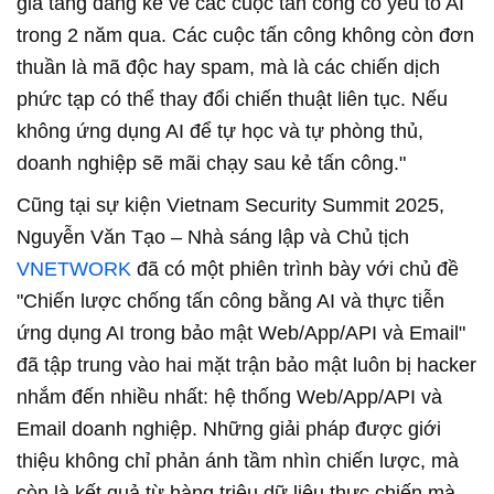
gia tăng đáng kể về các cuộc tấn công có yếu tố AI
trong 2 năm qua. Các cuộc tấn công không còn đơn
thuần là mã độc hay spam, mà là các chiến dịch
phức tạp có thể thay đổi chiến thuật liên tục. Nếu
không ứng dụng AI để tự học và tự phòng thủ,
doanh nghiệp sẽ mãi chạy sau kẻ tấn công."
Cũng tại sự kiện Vietnam Security Summit 2025,
Nguyễn Văn Tạo – Nhà sáng lập và Chủ tịch
VNETWORK
đã có một phiên trình bày với chủ đề
"Chiến lược chống tấn công bằng AI và thực tiễn
ứng dụng AI trong bảo mật Web/App/API và Email"
đã tập trung vào hai mặt trận bảo mật luôn bị hacker
nhắm đến nhiều nhất: hệ thống Web/App/API và
Email doanh nghiệp. Những giải pháp được giới
thiệu không chỉ phản ánh tầm nhìn chiến lược, mà
còn là kết quả từ hàng triệu dữ liệu thực chiến mà