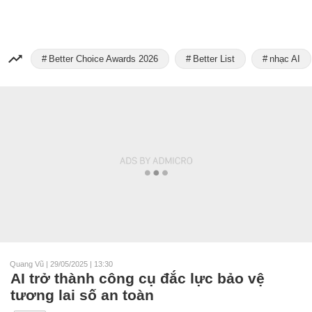
Better Choice Awards 2026
Better List
nhạc AI
Quang Vũ
|
29/05/2025 | 13:30
AI trở thành công cụ đắc lực bảo vệ
tương lai số an toàn