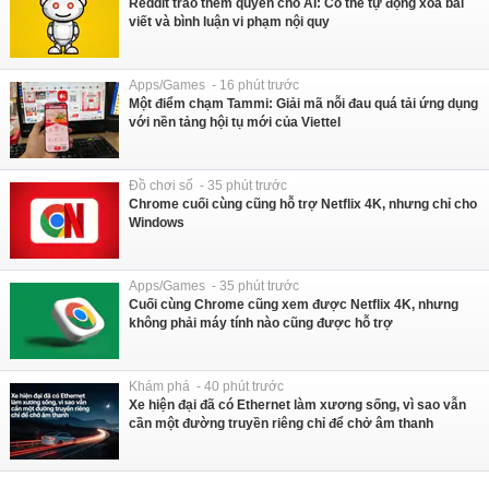
Reddit trao thêm quyền cho AI: Có thể tự động xóa bài
viết và bình luận vi phạm nội quy
Apps/Games - 16 phút trước
Một điểm chạm Tammi: Giải mã nỗi đau quá tải ứng dụng
với nền tảng hội tụ mới của Viettel
Đồ chơi số - 35 phút trước
Chrome cuối cùng cũng hỗ trợ Netflix 4K, nhưng chỉ cho
Windows
Apps/Games - 35 phút trước
Cuối cùng Chrome cũng xem được Netflix 4K, nhưng
không phải máy tính nào cũng được hỗ trợ
Khám phá - 40 phút trước
Xe hiện đại đã có Ethernet làm xương sống, vì sao vẫn
cần một đường truyền riêng chỉ để chở âm thanh