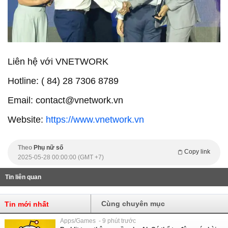
Liên hệ với VNETWORK
Hotline: ( 84) 28 7306 8789
Email: contact@vnetwork.vn
Website:
https://www.vnetwork.vn
Theo
Phụ nữ số
Copy link
2025-05-28 00:00:00 (GMT +7)
Tin liên quan
Cùng chuyên mục
Tin mới nhất
Apps/Games - 9 phút trước